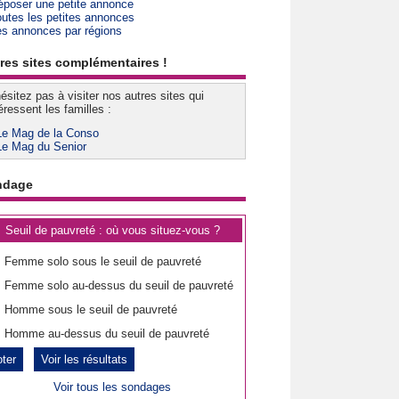
époser une petite annonce
outes les petites annonces
es annonces par régions
res sites complémentaires !
ésitez pas à visiter nos autres sites qui
éressent les familles :
Le Mag de la Conso
Le Mag du Senior
ndage
Seuil de pauvreté : où vous situez-vous ?
Femme solo sous le seuil de pauvreté
Femme solo au-dessus du seuil de pauvreté
Homme sous le seuil de pauvreté
Homme au-dessus du seuil de pauvreté
Voir les résultats
Voir tous les sondages