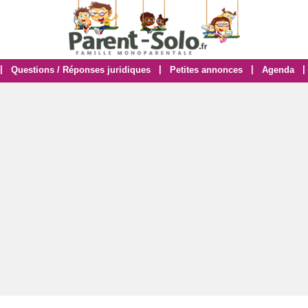
|
|
|
|
Questions / Réponses juridiques
Petites annonces
Agenda