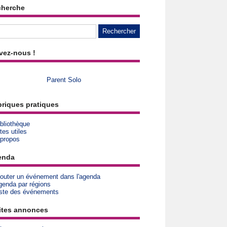
cherche
vez-nous !
Parent Solo
riques pratiques
bliothèque
tes utiles
 propos
enda
jouter un événement dans l'agenda
genda par régions
iste des événements
ites annonces