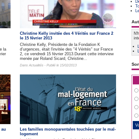
D
T
L
Aut
Christine Kelly invitée des 4 Vérités sur France 2
N'h
le 15 février 2013
int
Christine Kelly, Présidente de la Fondation K
e la
d’urgences, était l'invitée des "4 Vérités" sur France
rier
2, ce vendredi 15 février 2013.Durant cette interview
menée par Roland Sicard, Christine...
So
Dans
Actualités
- Publié le 15/02/2013
 au
Les familles monoparentales touchées par le mal-
logement