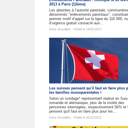
2013 à Paris (12ème)
Les atteintes à l’autorité parentale, communém
dénommés "enlèvements parentaux", constituen
premier motif d’appel sur la ligne du 116 000, 
d’urgence gratuit consacré aux...
Dans
Actualités
- Publié le 16/01/2013
Les suisses pensent qu'il faut en faire plus 
les familles monoparentales !
Selon un sondage* représentatif réalisé en Sui
romande et alémanique, plus de la moitié des
personnes interrogées, respectivement 56% et
pensent qu'il faut en faire plus pour les...
Dans
Actualités
- Publié le 20/12/2012