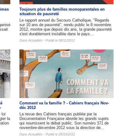
times
Toujours plus de familles monoparentales en
situation de pauvreté
Le rapport annuel du Secours Catholique, "Regards
ganisé
sur 10 ans de pauvreté", rendu public le 8 novembre
ssait
2012, montre que depuis dix ans, la grande pauvreté
s'est durablement installée dans le pays...
Dans
Actualités
- Publié le 08/11/2012
té
Comment va la famille ? - Cahiers français Nov-
e
déc 2012
 loi
La revue des Cahiers français publiée par la
gier la
Documentation Française aborde les grands sujets
ration
qui nourrissent le débat public. Son numéro 371 de
novembre-décembre 2012 sous la direction de...
Dans
Actualités
- Publié le 29/10/2012