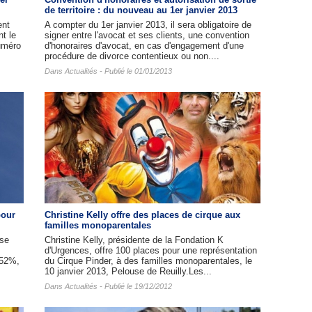
de territoire : du nouveau au 1er janvier 2013
ent
A compter du 1er janvier 2013, il sera obligatoire de
t le
signer entre l'avocat et ses clients, une convention
numéro
d'honoraires d'avocat, en cas d'engagement d'une
procédure de divorce contentieux ou non....
Dans
Actualités
- Publié le 01/01/2013
pour
Christine Kelly offre des places de cirque aux
familles monoparentales
sse
Christine Kelly, présidente de la Fondation K
d'Urgences, offre 100 places pour une représentation
 52%,
du Cirque Pinder, à des familles monoparentales, le
10 janvier 2013, Pelouse de Reuilly.Les...
Dans
Actualités
- Publié le 19/12/2012