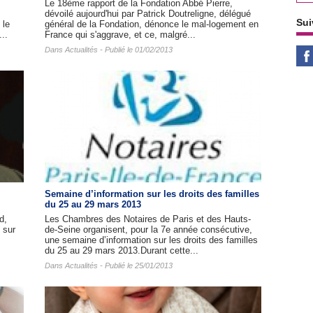
Le 18ème rapport de la Fondation Abbé Pierre,
dévoilé aujourd'hui par Patrick Doutreligne, délégué
Sui
 le
général de la Fondation, dénonce le mal-logement en
..
France qui s'aggrave, et ce, malgré...
Dans
Actualités
- Publié le 01/02/2013
Semaine d’information sur les droits des familles
du 25 au 29 mars 2013
d,
Les Chambres des Notaires de Paris et des Hauts-
 sur
de-Seine organisent, pour la 7e année consécutive,
une semaine d’information sur les droits des familles
du 25 au 29 mars 2013.Durant cette...
Dans
Actualités
- Publié le 25/01/2013