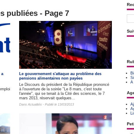
Re
és publiées - Page 7
Sui
Rub
Bi
 a
Le gouvernement s'attaque au problème des
Si
pensions alimentaires non payées
A
Le Discours du président de la République prononcé
emploi
à l'ouverture de la soirée "Le 8 mars, c'est toute
Ag
l'année", qui se tenait à la Cité des sciences, le 7
mars 2013, réservait quelques...
A
Dans
Actualités
- Publié le 13/03/2013
A
L
Pet