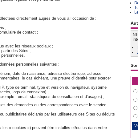
D
T
L
llectées directement auprès de vous à l’occasion de :
Aut
is ;
rmulaire de contact ;
N'h
int
nus avec les réseaux sociaux ;
 partir des Sites ;
s personnelles.
 données personnelles suivantes :
So
prénom, date de naissance, adresse électronique, adresse
mentaires, le cas échéant, une preuve d’identité pour exercer
P, type de terminal, type et version du navigateur, système
d’accès, logs de connexion) ;
emple : email, statistiques de consultation et d’usages) ;
ques des demandes ou des correspondances avec le service
/ou publicitaires déclarés par les utilisateurs des Sites ou déduits
 les « cookies ») peuvent être installés et/ou lus dans votre