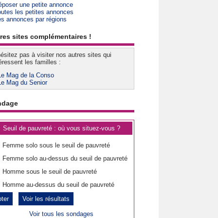
époser une petite annonce
outes les petites annonces
es annonces par régions
res sites complémentaires !
ésitez pas à visiter nos autres sites qui
éressent les familles :
Le Mag de la Conso
Le Mag du Senior
ndage
Seuil de pauvreté : où vous situez-vous ?
Femme solo sous le seuil de pauvreté
Femme solo au-dessus du seuil de pauvreté
Homme sous le seuil de pauvreté
Homme au-dessus du seuil de pauvreté
Voir les résultats
Voir tous les sondages