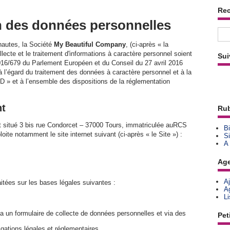
Re
on des données personnelles
nautes, la Société
My Beautiful Company
, (ci-après « la
lecte et le traitement d'informations à caractère personnel soient
Sui
6/679 du Parlement Européen et du Conseil du 27 avril 2016
à l’égard du traitement des données à caractère personnel et à la
D » et à l’ensemble des dispositions de la réglementation
nt
Rub
st situé 3 bis rue Condorcet – 37000 Tours, immatriculée auRCS
Bi
e notamment le site internet suivant (ci-après « le Site ») :
Si
A
Ag
A
itées sur les bases légales suivantes :
A
L
a un formulaire de collecte de données personnelles et via des
Pet
igations légales et réglementaires.