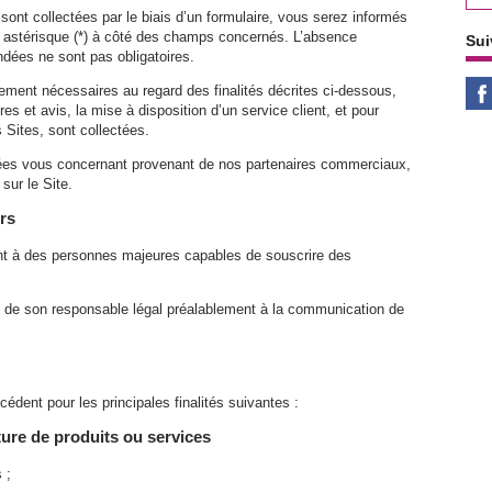
ont collectées par le biais d’un formulaire, vous serez informés
un astérisque (*) à côté des champs concernés. L’absence
Sui
ndées ne sont pas obligatoires.
ement nécessaires au regard des finalités décrites ci-dessous,
 et avis, la mise à disposition d’un service client, et pour
s Sites, sont collectées.
nnées vous concernant provenant de nos partenaires commerciaux,
sur le Site.
rs
ent à des personnes majeures capables de souscrire des
nt de son responsable légal préalablement à la communication de
cédent pour les principales finalités suivantes :
ture de produits ou services
 ;