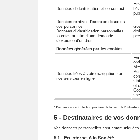
Env
Données d’identification et de contact
l’é
pub
Données relatives l’exercice desdroits
des personnes
Ges
Données d’identification personnelles
dro
fournies au titre d’une demande
per
d’exercice d’un droit
Données générées par les cookies
Fon
opt
Mes
Per
Données liées à votre navigation sur
con
nos services en ligne
sta
et 
Coo
soc
* Dernier contact : Action positive de la part de l’utilis
5 - Destinataires de vos don
Vos données personnelles sont communiquées 
5.1 - En interne, à la Société