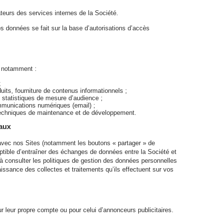
urs des services internes de la Société.
s données se fait sur la base d’autorisations d’accès
, notamment :
;
its, fourniture de contenus informationnels ;
e statistiques de mesure d’audience ;
mmunications numériques (email) ;
s techniques de maintenance et de développement.
iaux
r avec nos Sites (notamment les boutons « partager » de
eptible d’entraîner des échanges de données entre la Société et
 consulter les politiques de gestion des données personnelles
issance des collectes et traitements qu’ils effectuent sur vos
ur leur propre compte ou pour celui d’annonceurs publicitaires.