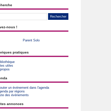
cherche
vez-nous !
Parent Solo
riques pratiques
bliothèque
tes utiles
 propos
enda
jouter un événement dans l'agenda
genda par régions
iste des événements
ites annonces