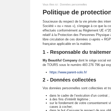
Vous êtes ici : Données personnelles
Politique de protecti
Soucieuse du respect de la vie privée des inter
Société » ou « nous »), s'engage à ce que la col
effectués conformément au Règlement UE n°201
relatif à la Protection des Personnes Physique 
libre circulation de ces données ci-après « RGP
française applicable en la matière.
1 - Responsable du traiteme
My Beautiful Company
dont le siège social e
de TOURS sous le numéro 483 276 796 qui exploit
https://www.parent-solo.fr/
2 - Données collectées
Vos données personnelles sont collectées et tra
dans le cadre de l’exécution d’un contrat ;
à des fins d’intérêt légitime ;
sur le fondement de votre consentement vi
cases à cocher;
dans le but d’assurer le respect de nos obl