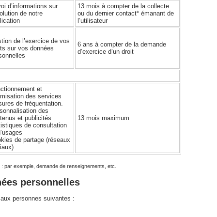
oi d’informations sur
13 mois à compter de la collecte
volution de notre
ou du dernier contact* émanant de
lication
l’utilisateur
tion de l’exercice de vos
6 ans à compter de la demande
its sur vos données
d’exercice d’un droit
sonnelles
ctionnement et
imisation des services
ures de fréquentation.
sonnalisation des
tenus et publicités
13 mois maximum
tistiques de consultation
d’usages
kies de partage (réseaux
iaux)
ateur : par exemple, demande de renseignements, etc.
nées personnelles
aux personnes suivantes :