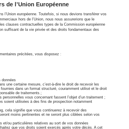
ors de l’Union Européenne
 l’Union européenne. Toutefois, si nous devions transférer vos
mmerciaux hors de l’Union, nous nous assurerions que le
ou les clauses contractuelles types de la Commission européenne
on suffisant de la vie privée et des droits fondamentaux des
mentaires précitées, vous disposez :
os données
ans une certaine mesure, c’est-à-dire le droit de recevoir les
urnies dans un format structuré, couramment utilisé et le droit
ponsable de traitements.;
s personnelles vous concernant fassent l’objet d’un traitement ;
es soient utilisées à des fins de prospection notamment
ing, cela signifie que vous continuerez à recevoir des
seront moins pertinentes et ne seront plus ciblées selon vos
es et/ou particulières relatives au sort de vos données
haitez que vos droits soient exercés après votre décès. A cet