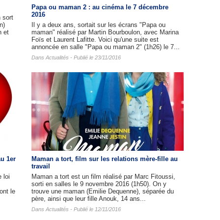
Papa ou maman 2 : au cinéma le 7 décembre
2016
 sort
n)
Il y a deux ans, sortait sur les écrans "Papa ou
 et
maman" réalisé par Martin Bourboulon, avec Marina
Foïs et Laurent Lafitte. Voici qu'une suite est
annoncée en salle "Papa ou maman 2" (1h26) le 7...
Dans
Actualités
- Publié le 23/11/2016
u 1er
Maman a tort, film sur les relations mère-fille au
travail
 loi
Maman a tort est un film réalisé par Marc Fitoussi,
sorti en salles le 9 novembre 2016 (1h50). On y
ont le
trouve une maman (Emilie Dequenne), séparée du
père, ainsi que leur fille Anouk, 14 ans...
Dans
Actualités
- Publié le 12/11/2016