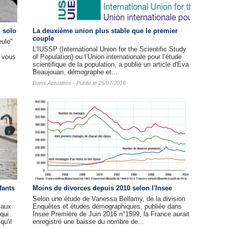
 solo
La deuxième union plus stable que le premier
couple
eule"
L'IUSSP (International Union for the Scientific Study
, vous
of Population) ou l’Union internationale pour l’étude
scientifique de la population, a publié un article d'Eva
Beaujouan, démographe et...
Dans
Actualités
- Publié le 25/07/2016
fants
Moins de divorces depuis 2010 selon l'Insee
Selon une étude de Vanessa Bellamy, de la division
 aux
Enquêtes et études démographiques, publiée dans
qui
Insee Première de Juin 2016 n°1599, la France aurait
qu'il
enregistré une baisse du nombre de...