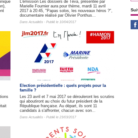
inique
L'émission Les dossiers de Téva, présentée par
mn),
Marielle Fournier aura pour thème, mardi 11 avril
Sui
ent
2017 à 20:45, "Papas solos, les nouveaux héros ?",
documentaire réalisé par Olivier Ponthus...
Dans
Actualités
- Publié le 10/04/2017
Election présidentielle : quels projets pour la
famille ?
tions
Les 23 avril et 7 mai 2017 se dérouleront les scrutins
qui aboutiront au choix du futur président de la
tait
République française. Au départ, ils sont 11
candidats à s'affronter, chacun avec son...
Dans
Actualités
- Publié le 23/03/2017