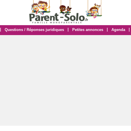
|
|
|
|
Questions / Réponses juridiques
Petites annonces
Agenda