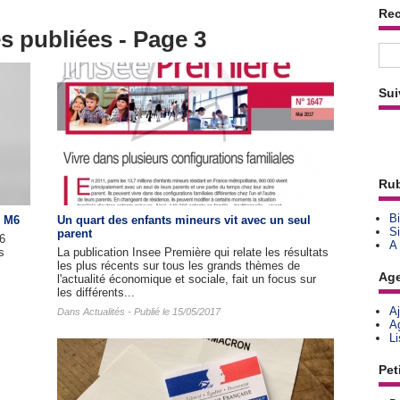
Re
és publiées - Page 3
Sui
Rub
Bi
s M6
Un quart des enfants mineurs vit avec un seul
Si
parent
66
A
s
La publication Insee Première qui relate les résultats
les plus récents sur tous les grands thèmes de
Ag
.
l'actualité économique et sociale, fait un focus sur
les différents...
A
Dans
Actualités
- Publié le 15/05/2017
A
L
Pet