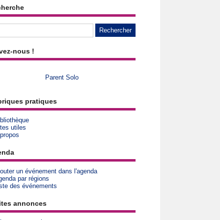
cherche
vez-nous !
Parent Solo
riques pratiques
bliothèque
tes utiles
 propos
enda
jouter un événement dans l'agenda
genda par régions
iste des événements
ites annonces