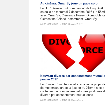
Au cinéma, Omar Sy joue un papa solo
Le film "Demain tout commence" de Hugo Gélin
en salle ce mercredi 7 décembre 2016 (1h 58mi
avec Omar Sy, Clémence Poésy, Gloria Colston
Clémentine Célarié, notamment. Omar Sy,...
Dans
Actualités
- Publié le 07/12/2016
Nouveau divorce par consentement mutuel a
janvier 2017
Le Conseil Constitutionnel examinait le projet de
de modernisation de la justice du 21ème siècle
contenant de nombreuses réformes juridiques d
divorce par consentement mutuel sans...
Dans
Actualités
- Publié le 18/11/2016