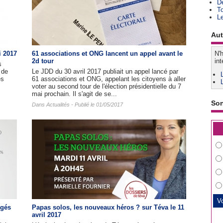
D
T
L
Aut
i 2017
61 associations et ONG lancent un appel avant le
N'h
2d tour
int
s
 de
Le JDD du 30 avril 2017 publiait un appel lancé par
es
61 associations et ONG, appelant les citoyens à aller
voter au second tour de l'élection présidentielle du 7
mai prochain. Il s'agit de se...
So
Dans
Actualités
- Publié le 01/05/2017
igés
Papas solos, les nouveaux héros ? sur Téva le 11
avril 2017