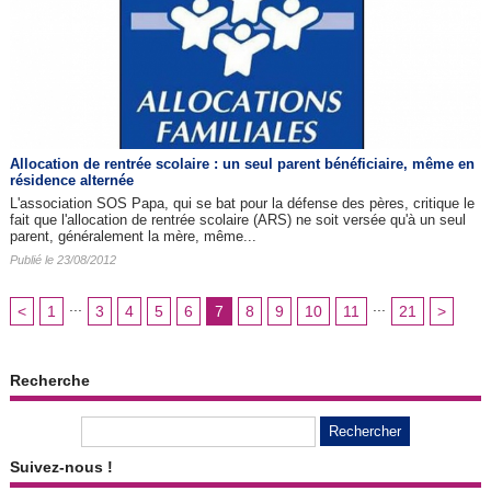
Allocation de rentrée scolaire : un seul parent bénéficiaire, même en
résidence alternée
L'association SOS Papa, qui se bat pour la défense des pères, critique le
fait que l'allocation de rentrée scolaire (ARS) ne soit versée qu'à un seul
parent, généralement la mère, même...
Publié le 23/08/2012
...
...
<
1
3
4
5
6
7
8
9
10
11
21
>
Recherche
Suivez-nous !