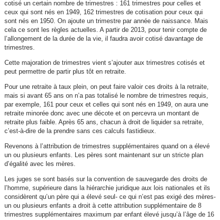
cotisé un certain nombre de trimestres : 161 trimestres pour celles et
ceux qui sont nés en 1949, 162 trimestres de cotisation pour ceux qui
sont nés en 1950. On ajoute un trimestre par année de naissance. Mais
cela ce sont les règles actuelles. A partir de 2013, pour tenir compte de
l’allongement de la durée de la vie, il faudra avoir cotisé davantage de
trimestres.
Cette majoration de trimestres vient s’ajouter aux trimestres cotisés et
peut permettre de partir plus tôt en retraite.
Pour une retraite à taux plein, on peut faire valoir ces droits à la retraite,
mais si avant 65 ans on n’a pas totalisé le nombre de trimestres requis,
par exemple, 161 pour ceux et celles qui sont nés en 1949, on aura une
retraite minorée donc avec une décote et on percevra un montant de
retraite plus faible. Après 65 ans, chacun à droit de liquider sa retraite,
c’est-à-dire de la prendre sans ces calculs fastidieux.
Revenons à l’attribution de trimestres supplémentaires quand on a élevé
un ou plusieurs enfants. Les pères sont maintenant sur un stricte plan
d’égalité avec les mères.
Les juges se sont basés sur la convention de sauvegarde des droits de
l’homme, supérieure dans la hiérarchie juridique aux lois nationales et ils
considèrent qu’un père qui a élevé seul- ce qui n’est pas exigé des mères-
un ou plusieurs enfants a droit à cette attribution supplémentaire de 8
trimestres supplémentaires maximum par enfant élevé jusqu’à l’âge de 16