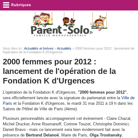
Vous êtes ici :
Actualités et brèves
>
Actualités
> 2000 femmes pour 2012 : lancement de
l'opération de la Fondation K d'Urgences
2000 femmes pour 2012 :
lancement de l'opération de la
Fondation K d'Urgences
L'opération de la Fondation K d'Urgences,
"2000 femmes pour 2012"
,
sera officiellement lancée avec la signature du partenariat entre la
Ville de
Paris
et la Fondation K d'Urgences, le mardi 31 mai 2011 à 19 h dans les
Salons de l'Hôtel de Ville de Paris (4ème).
Plusieurs personnalités accompagneront cet évènement - Claire Chazal,
Michel Drucker, Anne Roumanoff, Corinne Touzet, Christophe Dominici,
Daniel Bravo - mais ce lancement sera bien évidemment fait avec la
présence de
Bertrand Delanoë
, Maire de Paris,
Olga Trostiansky
,