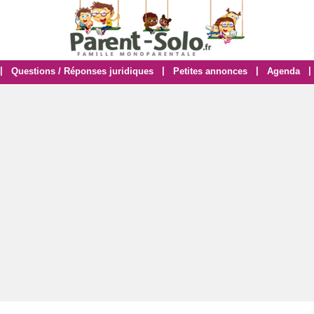
|
|
|
|
Questions / Réponses juridiques
Petites annonces
Agenda