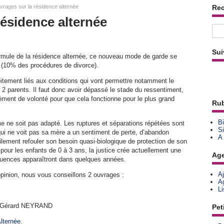
rages sur la résidence alternée
Re
résidence alternée
Sui
ormule de la résidence alternée, ce nouveau mode de garde se
 (10% des procédures de divorce).
roitement liés aux conditions qui vont permettre notamment le
2 parents. Il faut donc avoir dépassé le stade du ressentiment,
mément de volonté pour que cela fonctionne pour le plus grand
Rub
Bi
ème ne soit pas adapté. Les ruptures et séparations répétées sont
Si
qui ne voit pas sa mère a un sentiment de perte, d’abandon
A
cilement refouler son besoin quasi-biologique de protection de son
pour les enfants de 0 à 3 ans, la justice crée actuellement une
Ag
quences apparaîtront dans quelques années.
A
opinion, nous vous conseillons 2 ouvrages :
A
L
 de Gérard NEYRAND
Pet
Alternée
.