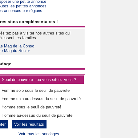
époser une petite annonce
outes les petites annonces
es annonces par régions
res sites complémentaires !
ésitez pas à visiter nos autres sites qui
éressent les familles :
Le Mag de la Conso
Le Mag du Senior
ndage
Seuil de pauvreté : où vous situez-vous ?
Femme solo sous le seuil de pauvreté
Femme solo au-dessus du seuil de pauvreté
Homme sous le seuil de pauvreté
Homme au-dessus du seuil de pauvreté
Voir les résultats
Voir tous les sondages