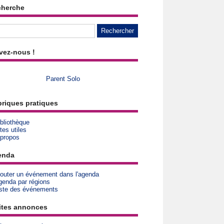
cherche
vez-nous !
Parent Solo
riques pratiques
bliothèque
tes utiles
 propos
enda
jouter un événement dans l'agenda
genda par régions
iste des événements
ites annonces