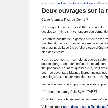
Vous êtes ici :
Actualités et brèves
>
Actualités
> Deux ouv
Deux ouvrages sur la 
Garde Alternée, Pour ou Contre ?
Depuis que le Loi de mars 2002 a entériné la f
développe, même si il est encore peu demandé
Les effets positifs de la garde alternée sont ét
maintien d’une communication sereine entre les 
du chagrin, de la colère et faire preuve d’énor
bien des enfants.
Pour les tout-petits, il semblerait que ce syst
source d’angoisse pour l’enfant. Le nourrisson 
insupportable. La mère, quand à elle, peut diffi
petit. Le psychiatre Maurice Berger indique que 
pathologie quasi expérimentale dont les consé
Garde alternée ou non, pour se faire sa propre 
- "L'amour en partage" de Sylvia TABET
- "L'enfant face à la séparation des parents"
Voir également
notre dossier sur la Résidence 