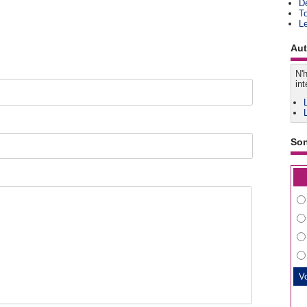
D
T
L
Aut
N'h
int
So