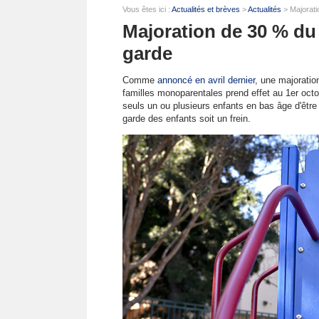
Vous êtes ici :
Actualités et brèves
>
Actualités
> Majorat
Majoration de 30 % d
garde
Comme
annoncé en avril dernier
, une majorati
familles monoparentales prend effet au 1er octo
seuls un ou plusieurs enfants en bas âge d'être
garde des enfants soit un frein.