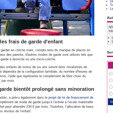
D
T
L
Aut
N'h
int
les frais de garde d'enfant
re garder en crèche mais, compte tenu du manque de places en
So
eux des parents, d'autres modes de garde sont utilisés tels que
e garde à domicile ou une micro-crèche.
 des enfants de moins de six ans seront donc revalorisés de
t dépendra de la configuration familiale, du nombre d'heures de
Ainsi, l'aide que représente le complément de libre choix du
 par mois.
arde bientôt prolongé sans minoration
arités, a prévu également dans le
projet de loi de financement de
mplément de mode de garde jusqu’à l’entrée à l’école maternelle
iel peut atteindre 234 € par mois. Toutefois, l’allocation de base
ns révolus de l’enfant.