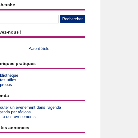
cherche
vez-nous !
Parent Solo
riques pratiques
bliothèque
tes utiles
 propos
enda
jouter un événement dans l'agenda
genda par régions
iste des événements
ites annonces