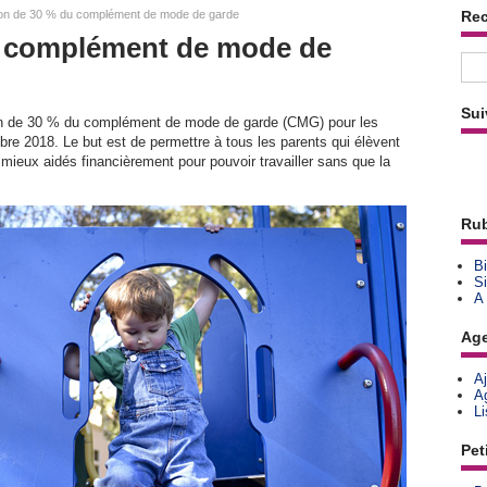
ion de 30 % du complément de mode de garde
Re
u complément de mode de
Sui
on de 30 % du complément de mode de garde (CMG) pour les
bre 2018. Le but est de permettre à tous les parents qui élèvent
 mieux aidés financièrement pour pouvoir travailler sans que la
Rub
Bi
Si
A
Ag
A
A
L
Pet