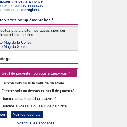
époser une petite annonce
outes les petites annonces
es annonces par régions
res sites complémentaires !
ésitez pas à visiter nos autres sites qui
éressent les familles :
Le Mag de la Conso
Le Mag du Senior
ndage
Seuil de pauvreté : où vous situez-vous ?
Femme solo sous le seuil de pauvreté
Femme solo au-dessus du seuil de pauvreté
Homme sous le seuil de pauvreté
Homme au-dessus du seuil de pauvreté
Voir les résultats
Voir tous les sondages