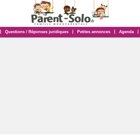
|
|
|
|
Questions / Réponses juridiques
Petites annonces
Agenda