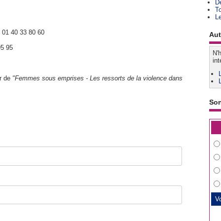
D
T
L
 01 40 33 80 60
Aut
95 95
N'h
int
ur de
"Femmes sous emprises - Les ressorts de la violence dans
So