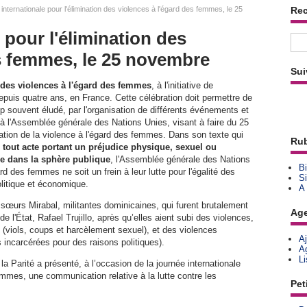
nternationale pour l'élimination des violences à l'égard des femmes, le 25
Re
 pour l'élimination des
es femmes, le 25 novembre
Sui
n des violences à l'égard des femmes
, à l'initiative de
epuis quatre ans, en France. Cette célébration doit permettre de
rop souvent éludé, par l'organisation de différents événements et
 à l'Assemblée générale des Nations Unies, visant à faire du 25
nation de la violence à l'égard des femmes. Dans son texte qui
Rub
e
tout acte portant un préjudice physique, sexuel ou
e dans la sphère publique
, l'Assemblée générale des Nations
Bi
d des femmes ne soit un frein à leur lutte pour l'égalité des
Si
litique et économique.
A
œurs Mirabal, militantes dominicaines, qui furent brutalement
Ag
e l'État, Rafael Trujillo, après qu’elles aient subi des violences,
al (viols, coups et harcèlement sexuel), et des violences
A
 incarcérées pour des raisons politiques).
A
L
la Parité a présenté, à l’occasion de la journée internationale
emmes, une communication relative à la lutte contre les
Pet