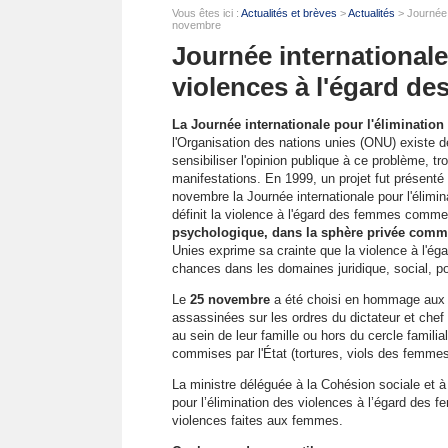
Vous êtes ici :
Actualités et brèves
>
Actualités
> Journée i
novembre
Journée internationale
violences à l'égard d
La Journée internationale pour l'éliminatio
l'Organisation des nations unies (ONU) existe d
sensibiliser l'opinion publique à ce problème, t
manifestations. En 1999, un projet fut présenté
novembre la Journée internationale pour l'élimi
définit la violence à l'égard des femmes comm
psychologique, dans la sphère privée comm
Unies exprime sa crainte que la violence à l'égar
chances dans les domaines juridique, social, po
Le
25 novembre
a été choisi en hommage aux s
assassinées sur les ordres du dictateur et chef d
au sein de leur famille ou hors du cercle famili
commises par l'État (tortures, viols des femmes
La ministre déléguée à la Cohésion sociale et à 
pour l’élimination des violences à l’égard des f
violences faites aux femmes.