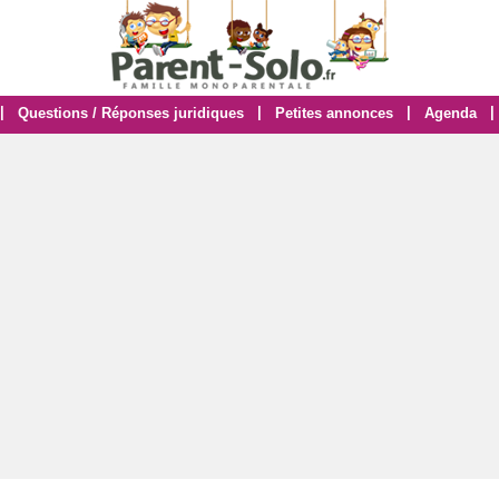
|
|
|
|
Questions / Réponses juridiques
Petites annonces
Agenda