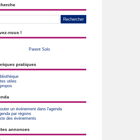
cherche
vez-nous !
Parent Solo
riques pratiques
bliothèque
tes utiles
 propos
enda
jouter un événement dans l'agenda
genda par régions
iste des événements
ites annonces