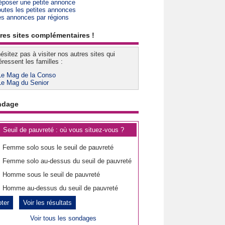
époser une petite annonce
outes les petites annonces
es annonces par régions
res sites complémentaires !
ésitez pas à visiter nos autres sites qui
éressent les familles :
Le Mag de la Conso
Le Mag du Senior
ndage
Seuil de pauvreté : où vous situez-vous ?
Femme solo sous le seuil de pauvreté
Femme solo au-dessus du seuil de pauvreté
Homme sous le seuil de pauvreté
Homme au-dessus du seuil de pauvreté
Voir les résultats
Voir tous les sondages