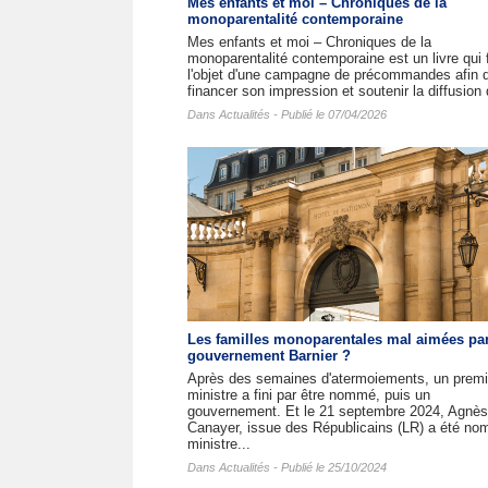
Mes enfants et moi – Chroniques de la
monoparentalité contemporaine
Mes enfants et moi – Chroniques de la
monoparentalité contemporaine est un livre qui f
l'objet d'une campagne de précommandes afin 
financer son impression et soutenir la diffusion 
Dans
Actualités
- Publié le 07/04/2026
Les familles monoparentales mal aimées par
gouvernement Barnier ?
Après des semaines d'atermoiements, un premi
ministre a fini par être nommé, puis un
gouvernement. Et le 21 septembre 2024, Agnès
Canayer, issue des Républicains (LR) a été n
ministre...
Dans
Actualités
- Publié le 25/10/2024