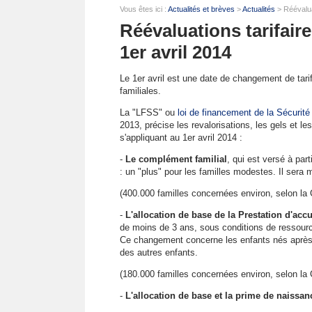
Vous êtes ici :
Actualités et brèves
>
Actualités
> Réévaluat
Réévaluations tarifaire
1er avril 2014
Le 1er avril est une date de changement de tar
familiales.
La "LFSS" ou
loi de financement de la Sécurité
2013, précise les revalorisations, les gels et l
s'appliquant au 1er avril 2014 :
-
Le complément familial
, qui est versé à pa
: un "plus" pour les familles modestes. Il sera
(400.000 familles concernées environ, selon la 
-
L'allocation de base de la Prestation d'accu
de moins de 3 ans, sous conditions de ressource
Ce changement concerne les enfants nés après l
des autres enfants.
(180.000 familles concernées environ, selon la 
-
L'allocation de base et la prime de naissan