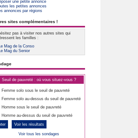
époser une petite annonce
outes les petites annonces
es annonces par régions
res sites complémentaires !
ésitez pas à visiter nos autres sites qui
éressent les familles :
Le Mag de la Conso
Le Mag du Senior
ndage
Seuil de pauvreté : où vous situez-vous ?
Femme solo sous le seuil de pauvreté
Femme solo au-dessus du seuil de pauvreté
Homme sous le seuil de pauvreté
Homme au-dessus du seuil de pauvreté
Voir les résultats
Voir tous les sondages