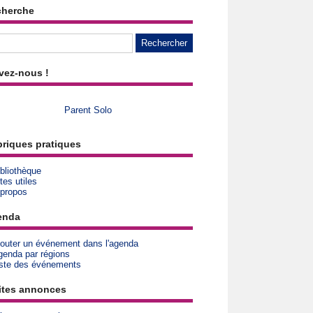
cherche
vez-nous !
Parent Solo
riques pratiques
bliothèque
tes utiles
 propos
enda
jouter un événement dans l'agenda
genda par régions
iste des événements
ites annonces