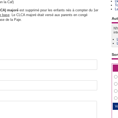
D
on la Caf)
T
L
LCA) majoré
est supprimé pour les enfants nés à compter du 1er
e base
. Le CLCA majoré était versé aux parents en congé
Aut
ase de la Paje.
N'h
int
So