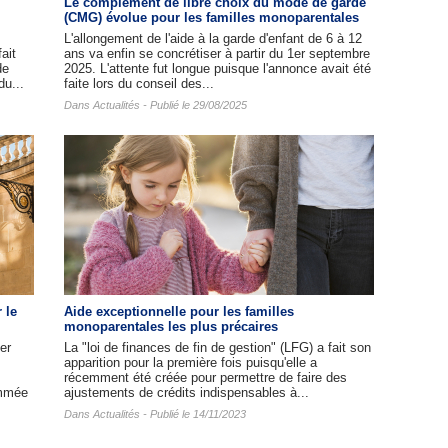
Le complément de libre choix du mode de garde
(CMG) évolue pour les familles monoparentales
L'allongement de l'aide à la garde d'enfant de 6 à 12
ait
ans va enfin se concrétiser à partir du 1er septembre
de
2025. L'attente fut longue puisque l'annonce avait été
du...
faite lors du conseil des...
Dans
Actualités
- Publié le 29/08/2025
 le
Aide exceptionnelle pour les familles
monoparentales les plus précaires
er
La "loi de finances de fin de gestion" (LFG) a fait son
apparition pour la première fois puisqu'elle a
récemment été créée pour permettre de faire des
ommée
ajustements de crédits indispensables à...
Dans
Actualités
- Publié le 14/11/2023