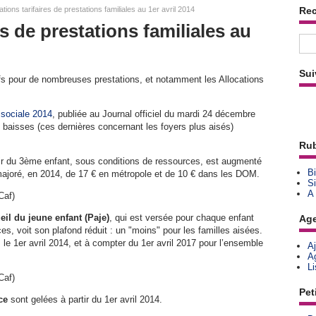
ions tarifaires de prestations familiales au 1er avril 2014
Re
s de prestations familiales au
Sui
ifs pour de nombreuses prestations, et notamment les Allocations
 sociale 2014
, publiée au Journal officiel du mardi 24 décembre
es baisses (ces dernières concernant les foyers plus aisés)
Rub
rtir du 3ème enfant, sous conditions de ressources, est augmenté
Bi
 majoré, en 2014, de 17 € en métropole et de 10 € dans les DOM.
Si
A
Caf)
eil du jeune enfant (Paje)
, qui est versée pour chaque enfant
Ag
s, voit son plafond réduit : un "moins" pour les familles aisées.
e 1er avril 2014, et à compter du 1er avril 2017 pour l’ensemble
A
A
L
Caf)
Pet
ce
sont gelées à partir du 1er avril 2014.