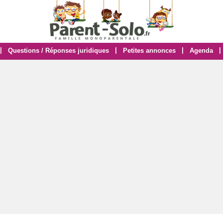
|
|
|
|
Questions / Réponses juridiques
Petites annonces
Agenda