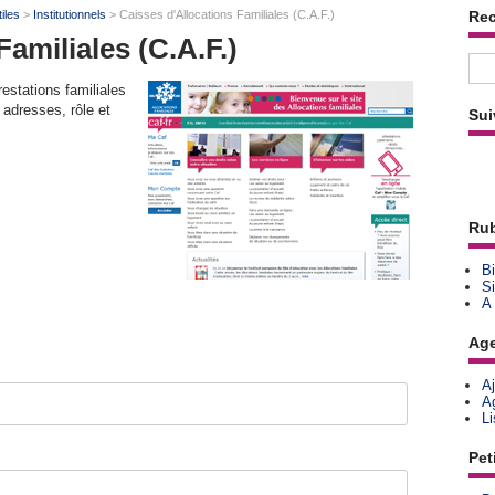
tiles
>
Institutionnels
> Caisses d'Allocations Familiales (C.A.F.)
Re
amiliales (C.A.F.)
restations familiales
 adresses, rôle et
Sui
Rub
Bi
Si
A
Ag
A
A
L
Pet