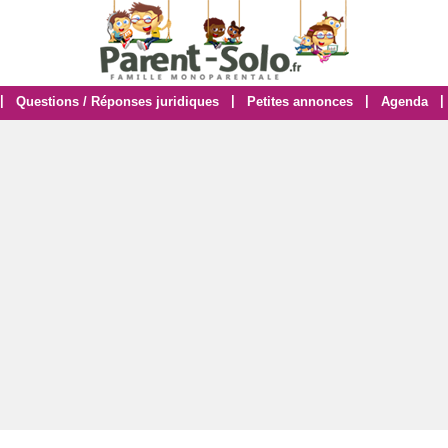
|
|
|
|
Questions / Réponses juridiques
Petites annonces
Agenda