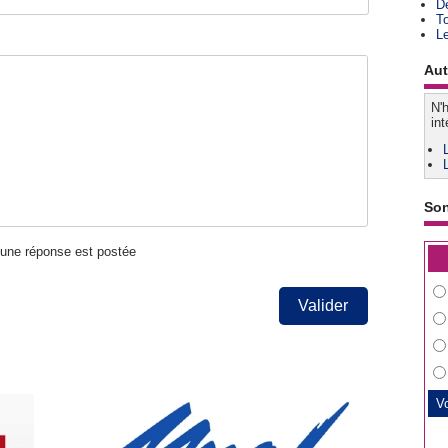
D
T
L
Aut
N'h
int
So
u'une réponse est postée
Valider