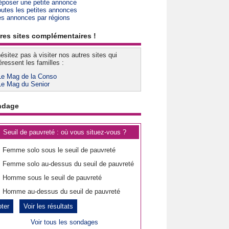
époser une petite annonce
outes les petites annonces
es annonces par régions
res sites complémentaires !
ésitez pas à visiter nos autres sites qui
éressent les familles :
Le Mag de la Conso
Le Mag du Senior
ndage
Seuil de pauvreté : où vous situez-vous ?
Femme solo sous le seuil de pauvreté
Femme solo au-dessus du seuil de pauvreté
Homme sous le seuil de pauvreté
Homme au-dessus du seuil de pauvreté
Voir les résultats
Voir tous les sondages