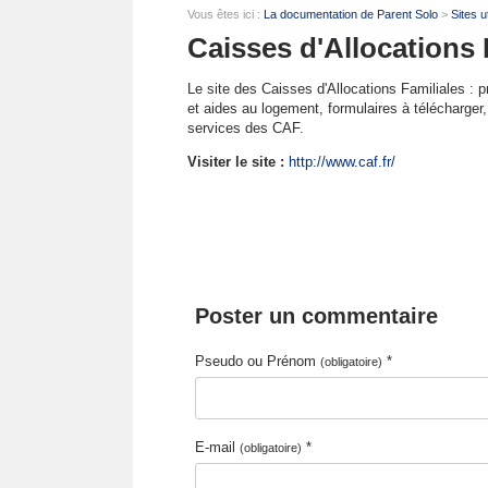
Vous êtes ici :
La documentation de Parent Solo
>
Sites u
Caisses d'Allocations F
Le site des Caisses d'Allocations Familiales : p
et aides au logement, formulaires à télécharger,
services des CAF.
Visiter le site :
http://www.caf.fr/
Poster un commentaire
Pseudo ou Prénom
*
(obligatoire)
E-mail
*
(obligatoire)