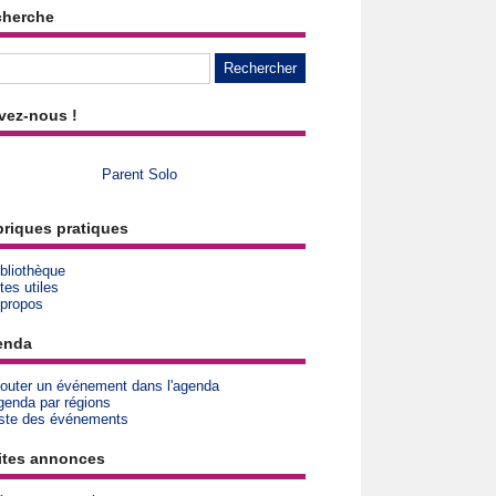
cherche
vez-nous !
Parent Solo
riques pratiques
bliothèque
tes utiles
 propos
enda
jouter un événement dans l'agenda
genda par régions
iste des événements
ites annonces