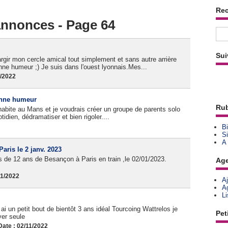
Re
 annonces - Page 64
Sui
rgir mon cercle amical tout simplement et sans autre arrière
e humeur ;) Je suis dans l'ouest lyonnais.Mes...
1/2022
bonne humeur
Rub
j'habite au Mans et je voudrais créer un groupe de parents solo
idien, dédramatiser et bien rigoler....
Bi
Si
A
ris le 2 janv. 2023
 de 12 ans de Besançon à Paris en train ,le 02/01/2023.
Ag
11/2022
A
A
L
 un petit bout de bientôt 3 ans idéal Tourcoing Wattrelos je
Pet
ver seule
ate : 02/11/2022