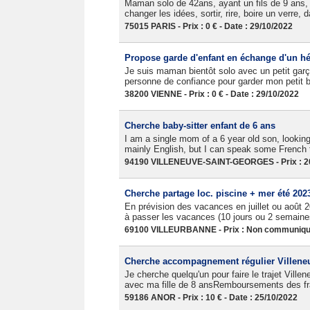
Maman solo de 42ans, ayant un fils de 9 ans, 
changer les idées, sortir, rire, boire un verre,
75015 PARIS - Prix : 0 € - Date : 29/10/2022
Propose garde d'enfant en échange d'un h
Je suis maman bientôt solo avec un petit gar
personne de confiance pour garder mon petit 
38200 VIENNE - Prix : 0 € - Date : 29/10/2022
Cherche baby-sitter enfant de 6 ans
I am a single mom of a 6 year old son, looking
mainly English, but I can speak some French t
94190 VILLENEUVE-SAINT-GEORGES - Prix : 200
Cherche partage loc. piscine + mer été 202
En prévision des vacances en juillet ou août
à passer les vacances (10 jours ou 2 semain
69100 VILLEURBANNE - Prix : Non communiqué 
Cherche accompagnement régulier Villeneuv
Je cherche quelqu'un pour faire le trajet Ville
avec ma fille de 8 ansRemboursements des frai
59186 ANOR - Prix : 10 € - Date : 25/10/2022