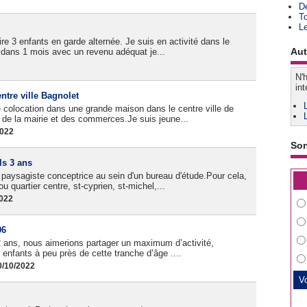
D
T
L
ire 3 enfants en garde alternée. Je suis en activité dans le
Aut
dans 1 mois avec un revenu adéquat je...
N'h
int
tre ville Bagnolet
e colocation dans une grande maison dans le centre ville de
e de la mairie et des commerces.Je suis jeune...
2022
So
ls 3 ans
: paysagiste conceptrice au sein d'un bureau d'étude.Pour cela,
 quartier centre, st-cyprien, st-michel,...
2022
06
ans, nous aimerions partager un maximum d’activité,
enfants à peu près de cette tranche d’âge ....
0/10/2022