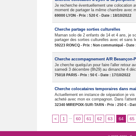
Je recherche éventuellement une colocation av
moment de partager la même chambre avec ma p
69000 LYON - Prix : 520 € - Date : 18/10/2022
Cherche partage sorties culturelles
Maman solo de 2 enfants de 14 et 4 ans, je so
partager des sorties culturelles avec et sans l
59223 RONCQ - Prix : Non communiqué - Date :
Cherche accompagnement A/R Besançon-Pa
Je cherche quelqu'un pour faire l'aller retour
samedi 3 décembre (8h29) au dimanche 4 déc
75018 PARIS - Prix : 50 € - Date : 17/10/2022
Cherche colocataires temporaires dans ma
Actuellement en instance de séparation je vis p
acheté avec mon ex compagnon. Dans l'attente
32340 MIREPOIX-SUR-TARN - Prix : 250 € - Dat
...
<
1
60
61
62
63
64
65