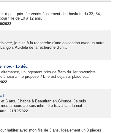
 et à petit prix. Je vends également des baskets du 33, 34,
our fille de 10 à 12 ans.
10/2022
divorcé, je suis à la recherche d'une colocation avec un autre
Langon. Au-delà de la recherche d'un...
r nov. - 15 déc.
en alternance, un logement près de Barp du 1er novembre
 chose à me proposer? Elle est déjà sur place et...
/2022
il
t 6 ans. J'habite à Beautiran en Gironde. Je suis
mes amours.Je suis infirmière travaillant la nuit....
ate : 21/10/2022
pour habiter avec mon fils de 3 ans. Idéalement un 3 pièces