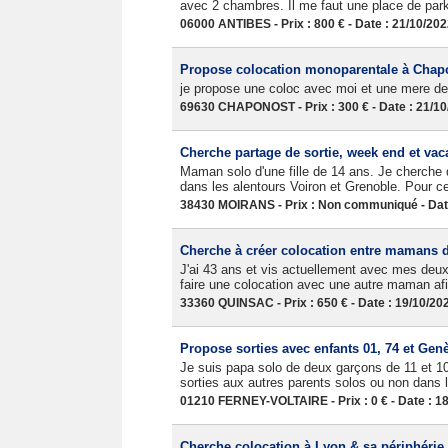
avec 2 chambres. Il me faut une place de parki
06000 ANTIBES - Prix : 800 € - Date : 21/10/20
Propose colocation monoparentale à Chapo
je propose une coloc avec moi et une mere de 
69630 CHAPONOST - Prix : 300 € - Date : 21/1
Cherche partage de sortie, week end et va
Maman solo d'une fille de 14 ans. Je cherche d
dans les alentours Voiron et Grenoble. Pour ceu
38430 MOIRANS - Prix : Non communiqué - Date
Cherche à créer colocation entre mamans d
J'ai 43 ans et vis actuellement avec mes deux
faire une colocation avec une autre maman afin
33360 QUINSAC - Prix : 650 € - Date : 19/10/20
Propose sorties avec enfants 01, 74 et Gen
Je suis papa solo de deux garçons de 11 et 10
sorties aux autres parents solos ou non dans 
01210 FERNEY-VOLTAIRE - Prix : 0 € - Date : 1
Cherche colocation à Lyon & sa périphérie 