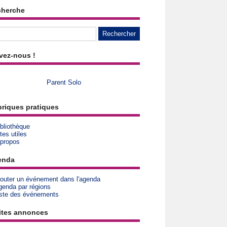
cherche
vez-nous !
Parent Solo
riques pratiques
bliothèque
tes utiles
 propos
enda
jouter un événement dans l'agenda
genda par régions
iste des événements
ites annonces