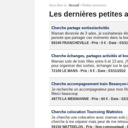
Vous êtes ici :
Accueil
> Petites annonces
Les dernières petites
Cherche partage sorties/activités
Maman divorcée de 3 ados, je souhaiterais éla
pensée que partager ces moments dans la bonn
69340 FRANCHEVILLE - Prix : 0 € - Date : 03/1
Cherche échanges, partages activités et 
Maman solo de trois filles entre 6 et 13 ans, 
pour organiser des sorties, échanger sur le quot
72100 LE MANS - Prix : 0 € - Date : 03/11/2022
Cherche accompagnement train Besançon-Pa
Je recherche un accompagnateur pour mon fils
Merci beaucoup
49770 LA MEIGNANNE - Prix : 60 € - Date : 02/
Cherche colocation Tourcoing Wattrelos
Je cherche une colocation avec maman solo j ai
cherche à me séparer mais peur de me retrou
59150 WATTRELOS - Prix : Non communiqué - D