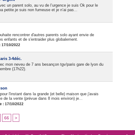
ec un parent solo, au vu de l’urgence je suis Ok pour le
etite.je suis non fumeuse et je n’ai pas...
uhaite rencontrer d'autres parents solo ayant envie de
es enfants et de s'entraider plus globalement.
 17/10/2022
ris 3-4déc.
 avec mon neveu de 7 ans besançon tgv/paris gare de lyon du
embre (17h22).
ison
our l'instant dans la grande (et belle) maison que j'avais
 de la vente (prévue dans 8 mois environ) je...
e : 17/10/2022
66
>