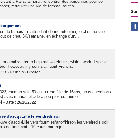
vivant à Paris, aimerait rencontrer des personnes pour se
 danser, retrouver une vie de femme, toutes...
Sui
ébergement
çon de 8 mois.En attendant de me retourner, je cherche une
bout de chou 3X/semaine, en échange d'un...
 for a babysitter to help me watch him, while I work. I speak
oo. However, my son is a fluent French...
 € - Date : 28/10/2022
3
 2023, maman solo 50 ans et ma fille de 16ans, nous cherchons
es) avec maman et ado à peu près du même...
- Date : 26/10/2022
e d'ascq /Lille le vendredi soir
neuve d'ascq /Lille vers fourmies/anor/hirson les vendredis soir
s de transport +10 euros par trajet.