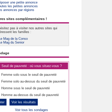
époser une petite annonce
outes les petites annonces
es annonces par régions
res sites complémentaires !
ésitez pas à visiter nos autres sites qui
éressent les familles :
Le Mag de la Conso
Le Mag du Senior
ndage
Seuil de pauvreté : où vous situez-vous ?
Femme solo sous le seuil de pauvreté
Femme solo au-dessus du seuil de pauvreté
Homme sous le seuil de pauvreté
Homme au-dessus du seuil de pauvreté
Voir les résultats
Voir tous les sondages