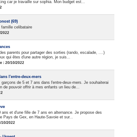
ng car je travaille sur sophia. Mon budget est...
22
nost (69)
famille celibataire
0/2022
cances
es parents pour partager des sorties (rando, escalade, ....)
x qui êtes d'une autre région, je suis...
 : 20/10/2022
ans l'entre-deux-mers
 garçons de 5 et 7 ans dans l'entre-deux-mers. Je souhaiterai
 de pouvoir offrir à mes enfants un lieu de...
22
ève
 ans et d'une fille de 7 ans en alternance. Je propose des
le Pays de Gex, en Haute-Savoie et sur...
8/10/2022
- Urgent