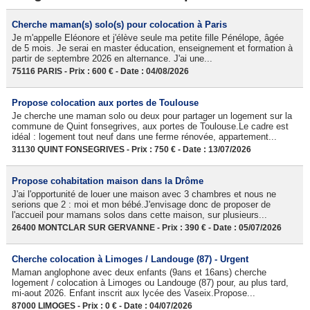
Cherche maman(s) solo(s) pour colocation à Paris
Je m'appelle Eléonore et j'élève seule ma petite fille Pénélope, âgée
de 5 mois. Je serai en master éducation, enseignement et formation à
partir de septembre 2026 en alternance. J'ai une...
75116 PARIS - Prix : 600 € - Date : 04/08/2026
Propose colocation aux portes de Toulouse
Je cherche une maman solo ou deux pour partager un logement sur la
commune de Quint fonsegrives, aux portes de Toulouse.Le cadre est
idéal : logement tout neuf dans une ferme rénovée, appartement...
31130 QUINT FONSEGRIVES - Prix : 750 € - Date : 13/07/2026
Propose cohabitation maison dans la Drôme
J'ai l'opportunité de louer une maison avec 3 chambres et nous ne
serions que 2 : moi et mon bébé.J'envisage donc de proposer de
l'accueil pour mamans solos dans cette maison, sur plusieurs...
26400 MONTCLAR SUR GERVANNE - Prix : 390 € - Date : 05/07/2026
Cherche colocation à Limoges / Landouge (87) - Urgent
Maman anglophone avec deux enfants (9ans et 16ans) cherche
logement / colocation à Limoges ou Landouge (87) pour, au plus tard,
mi-aout 2026. Enfant inscrit aux lycée des Vaseix.Propose...
87000 LIMOGES - Prix : 0 € - Date : 04/07/2026