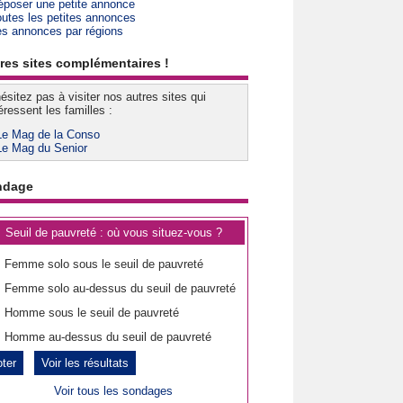
époser une petite annonce
outes les petites annonces
es annonces par régions
res sites complémentaires !
ésitez pas à visiter nos autres sites qui
éressent les familles :
Le Mag de la Conso
Le Mag du Senior
ndage
Seuil de pauvreté : où vous situez-vous ?
Femme solo sous le seuil de pauvreté
Femme solo au-dessus du seuil de pauvreté
Homme sous le seuil de pauvreté
Homme au-dessus du seuil de pauvreté
Voir les résultats
Voir tous les sondages