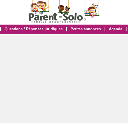
|
|
|
|
Questions / Réponses juridiques
Petites annonces
Agenda