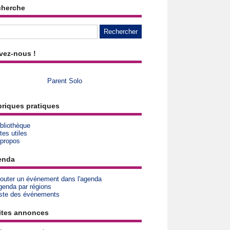
cherche
vez-nous !
Parent Solo
riques pratiques
bliothèque
tes utiles
 propos
enda
jouter un événement dans l'agenda
genda par régions
iste des événements
ites annonces