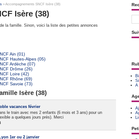
ts
> Accompagnements SNCF Isère (38)
Re
F Isère (38)
e la famille. Sinon, voici la liste des petites annonces
Sui
NCF Ain (01)
NCF Hautes-Alpes (05)
NCF Ardèche (07)
Rub
SNCF Drôme (26)
NCF Loire (42)
Bi
SNCF Rhône (69)
Si
NCF Savoie (73)
A
mille Isère (38)
Ag
ble vacances février
A
s le train avec mes 2 enfants (6 mois et 3 ans) pour un
A
lexible a quelques jours près). Merci
L
3
Pet
on 1er ou 2 janvier