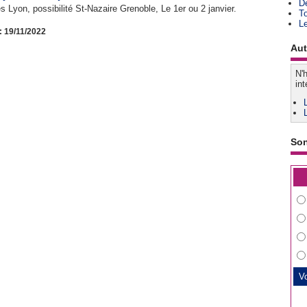
D
Lyon, possibilité St-Nazaire Grenoble, Le 1er ou 2 janvier.
T
L
: 19/11/2022
Aut
N'h
int
So