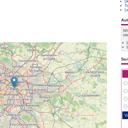
D
T
L
Aut
N'h
int
So