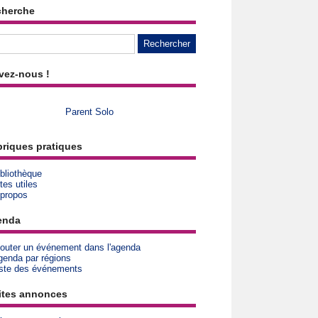
cherche
vez-nous !
Parent Solo
riques pratiques
bliothèque
tes utiles
 propos
enda
jouter un événement dans l'agenda
genda par régions
iste des événements
ites annonces