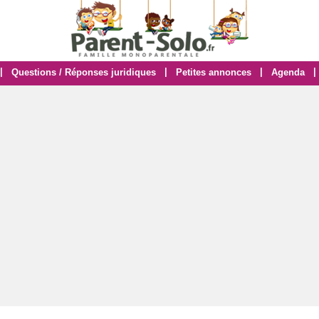
|
|
|
|
Questions / Réponses juridiques
Petites annonces
Agenda