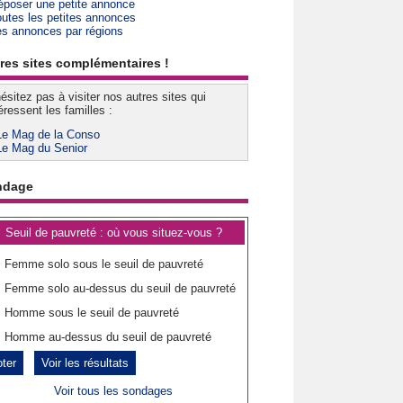
époser une petite annonce
outes les petites annonces
es annonces par régions
res sites complémentaires !
ésitez pas à visiter nos autres sites qui
éressent les familles :
Le Mag de la Conso
Le Mag du Senior
ndage
Seuil de pauvreté : où vous situez-vous ?
Femme solo sous le seuil de pauvreté
Femme solo au-dessus du seuil de pauvreté
Homme sous le seuil de pauvreté
Homme au-dessus du seuil de pauvreté
Voir les résultats
Voir tous les sondages