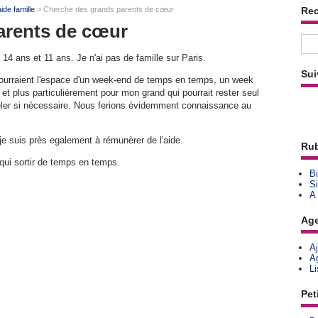
ide famille
> Cherche des grands parents de cœur
Re
arents de cœur
14 ans et 11 ans. Je n'ai pas de famille sur Paris.
Sui
ourraient l'espace d'un week-end de temps en temps, un week
et plus particulièrement pour mon grand qui pourrait rester seul
peler si nécessaire. Nous ferions évidemment connaissance au
je suis près egalement à rémunèrer de l'aide.
Rub
qui sortir de temps en temps.
Bi
Si
A
Ag
A
A
L
Pet