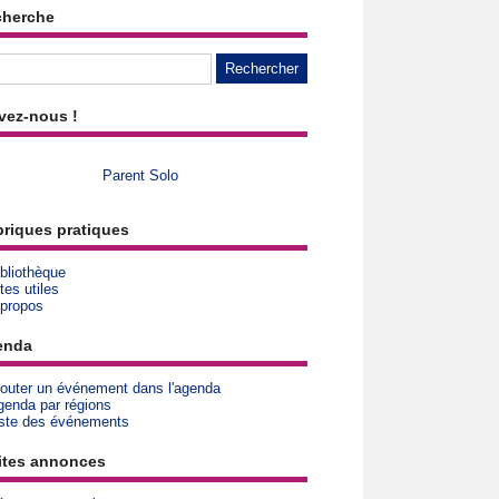
cherche
vez-nous !
Parent Solo
riques pratiques
bliothèque
tes utiles
 propos
enda
jouter un événement dans l'agenda
genda par régions
iste des événements
ites annonces