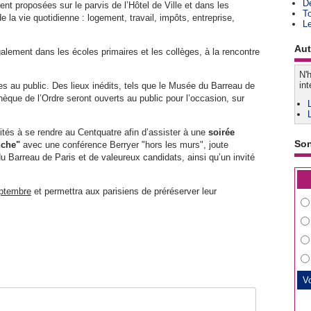
D
nt proposées sur le parvis de l’Hôtel de Ville et dans les
T
la vie quotidienne : logement, travail, impôts, entreprise,
L
Aut
lement dans les écoles primaires et les collèges, à la rencontre
N'h
int
s au public. Des lieux inédits, tels que le Musée du Barreau de
othèque de l’Ordre seront ouverts au public pour l’occasion, sur
vités à se rendre au Centquatre afin d’assister à une
soirée
So
nche"
avec une conférence Berryer "hors les murs", joute
u Barreau de Paris et de valeureux candidats, ainsi qu’un invité
eptembre
et permettra aux parisiens de préréserver leur