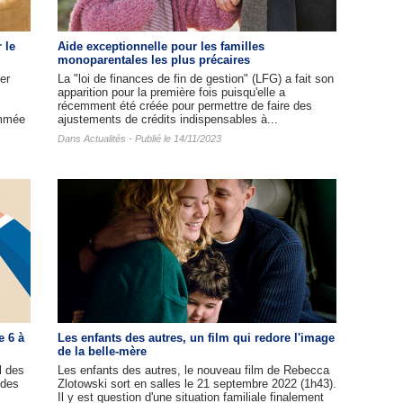
 le
Aide exceptionnelle pour les familles
monoparentales les plus précaires
er
La "loi de finances de fin de gestion" (LFG) a fait son
apparition pour la première fois puisqu'elle a
récemment été créée pour permettre de faire des
ommée
ajustements de crédits indispensables à...
Dans
Actualités
- Publié le 14/11/2023
e 6 à
Les enfants des autres​, un film qui redore l'image
de la belle-mère
l des
Les enfants des autres, le nouveau film de Rebecca
 des
Zlotowski sort en salles le 21 septembre 2022 (1h43).
Il y est question d'une situation familiale finalement