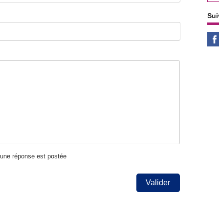
Sui
u'une réponse est postée
Valider