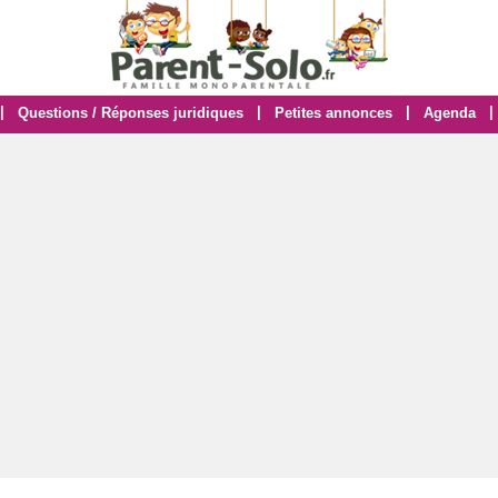
|
|
|
|
Questions / Réponses juridiques
Petites annonces
Agenda