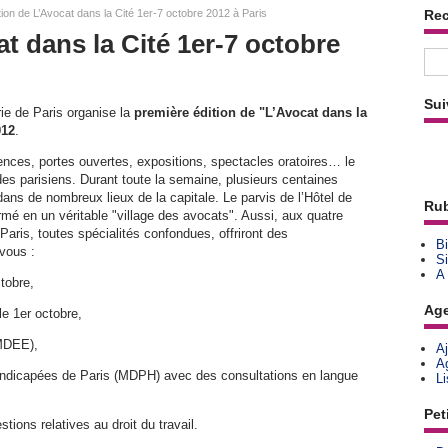
tion de L’Avocat dans la Cité 1er-7 octobre 2012 à Paris
Re
at dans la Cité 1er-7 octobre
Sui
rie de Paris organise la
première édition de "L’Avocat dans la
012
.
ences, portes ouvertes, expositions, spectacles oratoires… le
e des parisiens. Durant toute la semaine, plusieurs centaines
dans de nombreux lieux de la capitale. Le parvis de l’Hôtel de
Rub
rmé en un véritable "village des avocats". Aussi, aux quatre
Paris, toutes spécialités confondues, offriront des
Bi
vous :
Si
A
ctobre,
Ag
le 1er octobre,
(MDEE),
A
A
andicapées de Paris (MDPH) avec des consultations en langue
L
Pet
tions relatives au droit du travail.