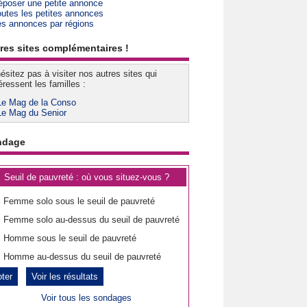
époser une petite annonce
outes les petites annonces
es annonces par régions
res sites complémentaires !
ésitez pas à visiter nos autres sites qui
éressent les familles :
Le Mag de la Conso
Le Mag du Senior
ndage
Seuil de pauvreté : où vous situez-vous ?
Femme solo sous le seuil de pauvreté
Femme solo au-dessus du seuil de pauvreté
Homme sous le seuil de pauvreté
Homme au-dessus du seuil de pauvreté
Voir les résultats
Voir tous les sondages