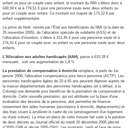
enfant ou pour un couple sans enfant, le montant du RMI s’élève donc à
649,59 € et à 779,51 € pour une personne seule avec deux enfants ou
pour un couple avec enfant. Ce montant est majoré de 173,22 € par
enfant supplémentaire.
La prime de Noël, versée par l’État aux bénéficiaires du RMI (à la date du
25 novembre 2005), de l’allocation spéciale de solidarité (ASS) et de
l’allocation d’insertion, s’élève à 152,45 € pour une personne seule et à
274,41 € pour un couple avec un enfant ou une personne seule avec deux
enfants.
L'Allocation aux adultes handicapés (AAH)
, passe à 610,28 €
mensuels , soit une augmentation de 1,8 %.
La prestation de compensation à domicile
remplace, à partir du 1er
janvier 2006, l'allocation compensatrice pour tierce personne (ACTP). Les
personnes handicapées âgées de 20 à 65 ans peuvent déposer auprès de
la maison départementale des personnes handicapées (et à défaut, à la
Cotorep) une demande pour bénéficier de la prestation de compensation à
domicile. Cette nouvelle prestation, qui est attribuée sur la base d'une
évaluation des besoins de la personne, doit permettre de financer
notamment des aides humaines (assistance à domicile, déplacements) et
des frais visant à améliorer le cadre de vie (aménagement d'un logement
ou d'une voiture). La mise en place de cette mesure fait suite à la parution
de deux décrets au Journal officiel du mardi 20 décembre 2005 (décret
n°2005-1588 et décret 2005-1591). Les montants, tarifs et taux de prise