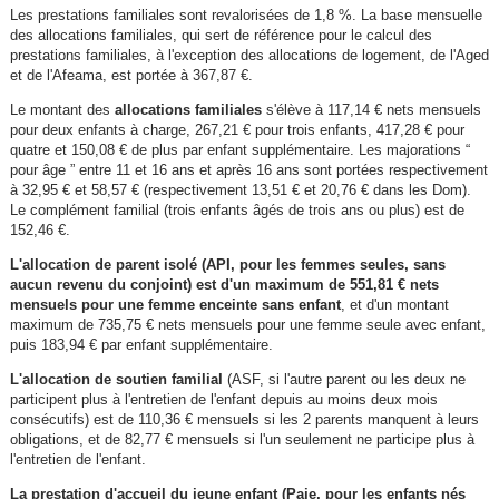
Les prestations familiales sont revalorisées de 1,8 %. La base mensuelle
des allocations familiales, qui sert de référence pour le calcul des
prestations familiales, à l'exception des allocations de logement, de l'Aged
et de l'Afeama, est portée à 367,87 €.
Le montant des
allocations familiales
s'élève à 117,14 € nets mensuels
pour deux enfants à charge, 267,21 € pour trois enfants, 417,28 € pour
quatre et 150,08 € de plus par enfant supplémentaire. Les majorations “
pour âge ” entre 11 et 16 ans et après 16 ans sont portées respectivement
à 32,95 € et 58,57 € (respectivement 13,51 € et 20,76 € dans les Dom).
Le complément familial (trois enfants âgés de trois ans ou plus) est de
152,46 €.
L'allocation de parent isolé (API, pour les femmes seules, sans
aucun revenu du conjoint) est d'un maximum de 551,81 € nets
mensuels pour une femme enceinte sans enfant
, et d'un montant
maximum de 735,75 € nets mensuels pour une femme seule avec enfant,
puis 183,94 € par enfant supplémentaire.
L'allocation de soutien familial
(ASF, si l'autre parent ou les deux ne
participent plus à l'entretien de l'enfant depuis au moins deux mois
consécutifs) est de 110,36 € mensuels si les 2 parents manquent à leurs
obligations, et de 82,77 € mensuels si l'un seulement ne participe plus à
l'entretien de l'enfant.
La prestation d'accueil du jeune enfant (Paje, pour les enfants nés