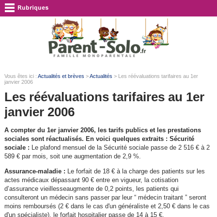
Vous êtes ici :
Actualités et brèves
>
Actualités
> Les réévaluations tarifaires au 1er
janvier 2006
Les réévaluations tarifaires au 1er
janvier 2006
A compter du 1er janvier 2006, les tarifs publics et les prestations
sociales sont réactualisés. En voici quelques extraits :
Sécurité
sociale :
Le plafond mensuel de la Sécurité sociale passe de 2 516 € à 2
589 € par mois, soit une augmentation de 2,9 %.
Assurance-maladie :
Le forfait de 18 € à la charge des patients sur les
actes médicaux dépassant 90 € entre en vigueur, la cotisation
d’assurance vieillesseaugmente de 0,2 points, les patients qui
consulteront un médecin sans passer par leur “ médecin traitant ” seront
moins remboursés (2 € dans le cas d'un généraliste et 2,50 € dans le cas
d'un spécialiste), le forfait hospitalier passe de 14 à 15 €.