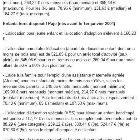
(minimum), 263,22 € nets mensuels (taux médian) et 368,48 €
(maximum). Pour les 3-6 ans, 78,96 € (minimum), 131,63 € (médian) et
184,27 € (taux maximum).
Enfants hors dispositif Paje (nés avant le 1er janvier 2004)
:
- L'allocation pour jeune enfant et l'allocation d'adoption s'élèvent à 168,20
€.
- L'allocation parentale d'éducation (à partir du deuxième enfant dont un a
moins de trois ans) est de 521,85 € pour un arrêt total d'activité (taux
plein), de 345,06 € pour un mi-temps ou moins et 260,94 € pour un travail
allant de 50% à 80% d'un plein temps.
- L'aide à la famille pour l'emploi d'une assistante maternelle agréée
(Afeama) pour les enfants de moins de trois ans s'élève, selon les
revenus des parents, à 140,86 € nets mensuels (montant minimum),
169,99 € nets mensuels (montant médian), 214,97 € nets mensuels
(montant maximum). Pour les enfants de trois à six ans, respectivement :
70,43 € (minimum), 85 € (médian) et 107,50 € (maximum).
- L'allocation d'éducation spéciale (AES) pour élever un enfant handicapé
est portée à 117,72 € nets mensuels. Les compléments éventuels sont de
88,29 € (1ère catégorie), 239,12 € (2e), 338,44 € (3e), 524,47 € (4e) et
670,30 € (5e), selon le degré d'incapacité de l'enfant.
- L'allocation de présence parentale (auprès d'un enfant gravement