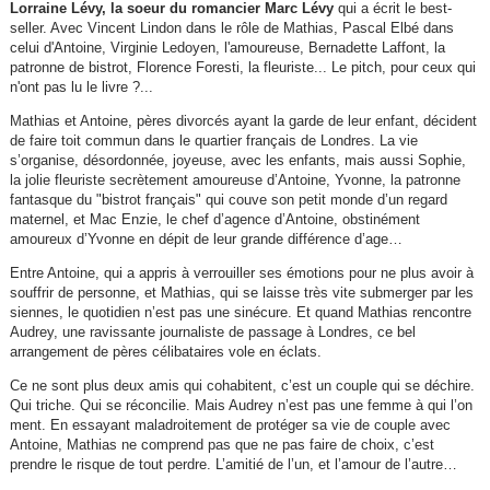
Lorraine Lévy, la soeur du romancier Marc Lévy
qui a écrit le best-
seller. Avec Vincent Lindon dans le rôle de Mathias, Pascal Elbé dans
celui d'Antoine, Virginie Ledoyen, l'amoureuse, Bernadette Laffont, la
patronne de bistrot, Florence Foresti, la fleuriste... Le pitch, pour ceux qui
n'ont pas lu le livre ?...
Mathias et Antoine, pères divorcés ayant la garde de leur enfant, décident
de faire toit commun dans le quartier français de Londres. La vie
s’organise, désordonnée, joyeuse, avec les enfants, mais aussi Sophie,
la jolie fleuriste secrètement amoureuse d’Antoine, Yvonne, la patronne
fantasque du "bistrot français" qui couve son petit monde d’un regard
maternel, et Mac Enzie, le chef d’agence d’Antoine, obstinément
amoureux d’Yvonne en dépit de leur grande différence d’age…
Entre Antoine, qui a appris à verrouiller ses émotions pour ne plus avoir à
souffrir de personne, et Mathias, qui se laisse très vite submerger par les
siennes, le quotidien n’est pas une sinécure. Et quand Mathias rencontre
Audrey, une ravissante journaliste de passage à Londres, ce bel
arrangement de pères célibataires vole en éclats.
Ce ne sont plus deux amis qui cohabitent, c’est un couple qui se déchire.
Qui triche. Qui se réconcilie. Mais Audrey n’est pas une femme à qui l’on
ment. En essayant maladroitement de protéger sa vie de couple avec
Antoine, Mathias ne comprend pas que ne pas faire de choix, c’est
prendre le risque de tout perdre. L’amitié de l’un, et l’amour de l’autre…