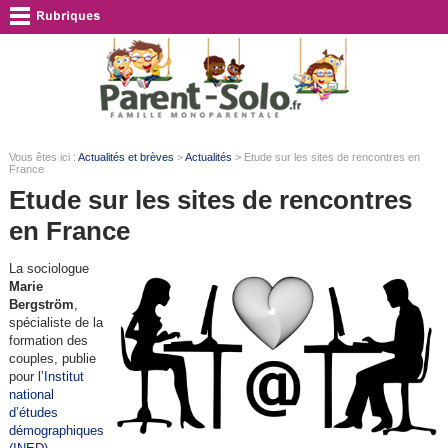
Vous êtes ici :
Actualités et brèves
>
Actualités
> Etude sur les sites de rencontres en
France
Etude sur les sites de rencontres
en France
La sociologue
Marie
Bergström
,
spécialiste de la
formation des
couples, publie
pour l’
Institut
national
d’études
démographiques