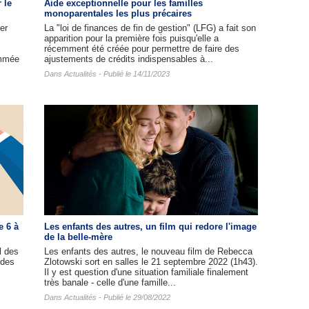
 le
Aide exceptionnelle pour les familles
monoparentales les plus précaires
er
La "loi de finances de fin de gestion" (LFG) a fait son
apparition pour la première fois puisqu'elle a
récemment été créée pour permettre de faire des
ommée
ajustements de crédits indispensables à...
Dans
Actualités
- Publié le 14/11/2023
e 6 à
Les enfants des autres​, un film qui redore l'image
de la belle-mère
l des
Les enfants des autres, le nouveau film de Rebecca
 des
Zlotowski sort en salles le 21 septembre 2022 (1h43).
Il y est question d'une situation familiale finalement
très banale - celle d'une famille...
Dans
Actualités
- Publié le 29/08/2022