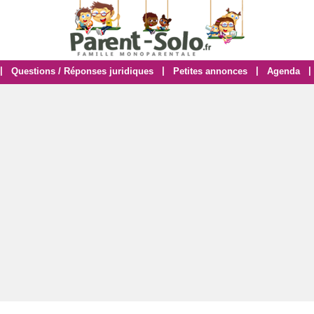
|
|
|
|
Questions / Réponses juridiques
Petites annonces
Agenda