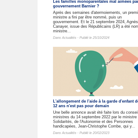
Les familles monoparentales mal aimées par
gouvernement Barnier ?
Après des semaines d'atermoiements, un premi
ministre a fini par être nommé, puis un
gouvernement. Et le 21 septembre 2024, Agnès
Canayer, issue des Républicains (LR) a été n
ministre...
Dans
Actualités
- Publié le 25/10/2024
L'allongement de l'aide à la garde d'enfant d
12 ans n'est pas pour demain
Une belle annonce avait été faite lors du consei
ministres du 14 septembre 2022 par le ministre
Solidarités, de l'Autonomie et des Personnes
handicapées, Jean-Christophe Combe, qui y...
Dans
Actualités
- Publié le 20/02/2023