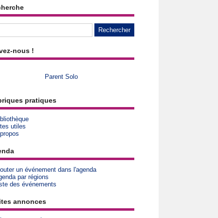
cherche
vez-nous !
Parent Solo
riques pratiques
bliothèque
tes utiles
 propos
enda
jouter un événement dans l'agenda
genda par régions
iste des événements
ites annonces