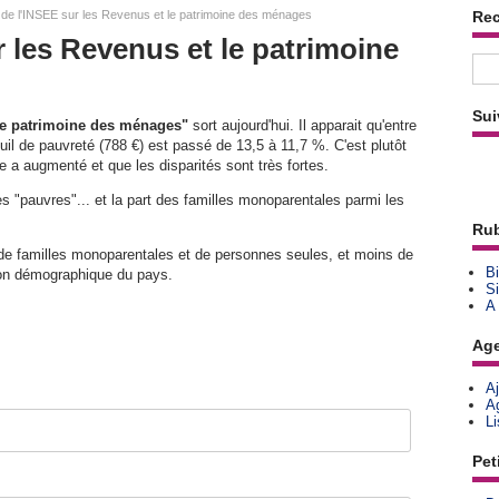
de l'INSEE sur les Revenus et le patrimoine des ménages
Re
 les Revenus et le patrimoine
Sui
 le patrimoine des ménages"
sort aujourd'hui. Il apparait qu'entre
il de pauvreté (788 €) est passé de 13,5 à 11,7 %. C'est plutôt
le a augmenté et que les disparités sont très fortes.
s "pauvres"... et la part des familles monoparentales parmi les
Rub
de familles monoparentales et de personnes seules, et moins de
Bi
tion démographique du pays.
Si
A
Ag
A
A
L
Pet