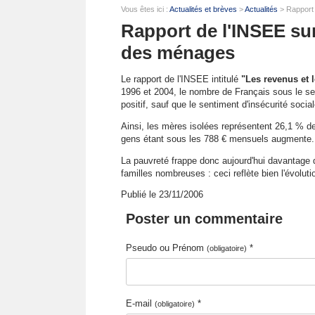
Vous êtes ici :
Actualités et brèves
>
Actualités
> Rapport 
Rapport de l'INSEE sur
des ménages
Le rapport de l'INSEE intitulé
"Les revenus et
1996 et 2004, le nombre de Français sous le seu
positif, sauf que le sentiment d'insécurité socia
Ainsi, les mères isolées représentent 26,1 % de
gens étant sous les 788 € mensuels augmente.
La pauvreté frappe donc aujourd'hui davantage 
familles nombreuses : ceci reflète bien l'évolu
Publié le 23/11/2006
Poster un commentaire
Pseudo ou Prénom
*
(obligatoire)
E-mail
*
(obligatoire)