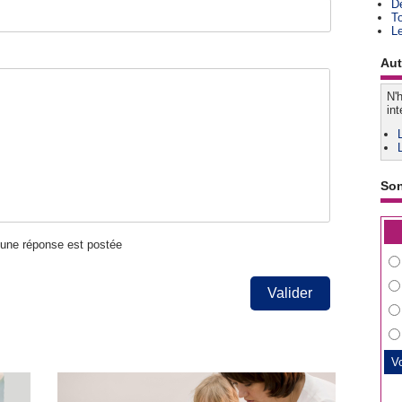
D
T
L
Aut
N'h
int
So
u'une réponse est postée
Valider