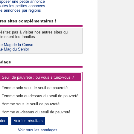
époser une petite annonce
outes les petites annonces
es annonces par régions
res sites complémentaires !
ésitez pas à visiter nos autres sites qui
éressent les familles :
Le Mag de la Conso
Le Mag du Senior
ndage
Seuil de pauvreté : où vous situez-vous ?
Femme solo sous le seuil de pauvreté
Femme solo au-dessus du seuil de pauvreté
Homme sous le seuil de pauvreté
Homme au-dessus du seuil de pauvreté
Voir les résultats
Voir tous les sondages