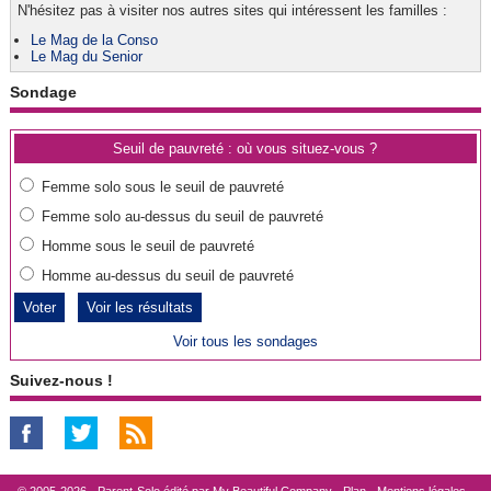
N'hésitez pas à visiter nos autres sites qui intéressent les familles :
Le Mag de la Conso
Le Mag du Senior
Sondage
Seuil de pauvreté : où vous situez-vous ?
Femme solo sous le seuil de pauvreté
Femme solo au-dessus du seuil de pauvreté
Homme sous le seuil de pauvreté
Homme au-dessus du seuil de pauvreté
Voir les résultats
Voir tous les sondages
Suivez-nous !
© 2005-2026 - Parent-Solo édité par
My Beautiful Company
-
Plan
-
Mentions légales
-