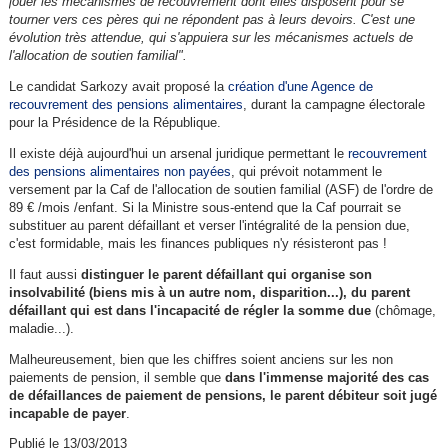
jouer les mécanismes de recouvrement dont elles disposent pour se
tourner vers ces pères qui ne répondent pas à leurs devoirs. C'est une
évolution très attendue, qui s'appuiera sur les mécanismes actuels de
l'allocation de soutien familial".
Le candidat Sarkozy avait proposé la
création d'une Agence de
recouvrement des pensions alimentaires
, durant la campagne électorale
pour la Présidence de la République.
Il existe déjà aujourd'hui un arsenal juridique permettant le
recouvrement
des pensions alimentaires non payées
, qui prévoit notamment le
versement par la Caf de l'allocation de soutien familial (ASF) de l'ordre de
89 € /mois /enfant. Si la Ministre sous-entend que la Caf pourrait se
substituer au parent défaillant et verser l'intégralité de la pension due,
c'est formidable, mais les finances publiques n'y résisteront pas !
Il faut aussi
distinguer le parent défaillant qui organise son
insolvabilité (biens mis à un autre nom, disparition...), du parent
défaillant qui est dans l'incapacité de régler la somme due
(chômage,
maladie...).
Malheureusement, bien que les chiffres soient anciens sur les non
paiements de pension, il semble que
dans l'immense majorité des cas
de défaillances de paiement de pensions, le parent débiteur soit jugé
incapable de payer
.
Publié le 13/03/2013