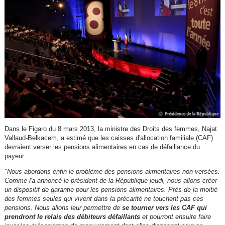
Dans le Figaro du 8 mars 2013, la ministre des Droits des femmes, Najat
Vallaud-Belkacem, a estimé que les caisses d'allocation familiale (CAF)
devraient verser les pensions alimentaires en cas de défaillance du
payeur :
"Nous abordons enfin le problème des pensions alimentaires non versées.
Comme l'a annoncé le président de la République jeudi, nous allons créer
un dispositif de garantie pour les pensions alimentaires. Près de la moitié
des femmes seules qui vivent dans la précarité ne touchent pas ces
pensions. Nous allons leur permettre de
se tourner vers les CAF qui
prendront le relais des débiteurs défaillants
et pourront ensuite faire