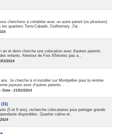
ous cherchons à cohabiter avec un autre parent (ou plusieurs)
 les quartiers Terre-Cabade, Guilhemery..J'ai...
2024
'un an et demi cherche une colocation avec d'autres parents
des enfants. Alentour de Foix.N'hésitez pas a...
0/03/2024
ans. Je cherche à m’installer sur Montpellier pour la rentrée
enne joyeuse avec d’autres parents...
 Date : 21/02/2024
(31)
ts (5 et 8 ans), recherche colocataires pour partager grande
épendante disponibles. Quartier calme et...
/2024
ge