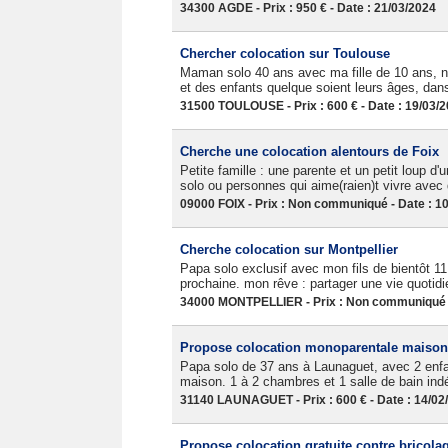
34300 AGDE - Prix : 950 € - Date : 21/03/2024
Chercher colocation sur Toulouse
Maman solo 40 ans avec ma fille de 10 ans, n
et des enfants quelque soient leurs âges, dans
31500 TOULOUSE - Prix : 600 € - Date : 19/03/
Cherche une colocation alentours de Foix
Petite famille : une parente et un petit loup d
solo ou personnes qui aime(raien)t vivre avec 
09000 FOIX - Prix : Non communiqué - Date : 1
Cherche colocation sur Montpellier
Papa solo exclusif avec mon fils de bientôt 11 
prochaine. mon rêve : partager une vie quotidi
34000 MONTPELLIER - Prix : Non communiqué -
Propose colocation monoparentale maison 
Papa solo de 37 ans à Launaguet, avec 2 enfan
maison. 1 à 2 chambres et 1 salle de bain ind
31140 LAUNAGUET - Prix : 600 € - Date : 14/02
Propose colocation gratuite contre bricola