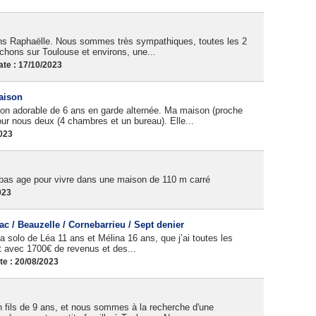
 ans Raphaëlle. Nous sommes très sympathiques, toutes les 2
chons sur Toulouse et environs, une...
te : 17/10/2023
aison
arçon adorable de 6 ans en garde alternée. Ma maison (proche
our nous deux (4 chambres et un bureau). Elle...
2023
bas age pour vivre dans une maison de 110 m carré
023
c / Beauzelle / Cornebarrieu / Sept denier
apa solo de Léa 11 ans et Mélina 16 ans, que j’ai toutes les
t avec 1700€ de revenus et des...
e : 20/08/2023
 fils de 9 ans, et nous sommes à la recherche d'une