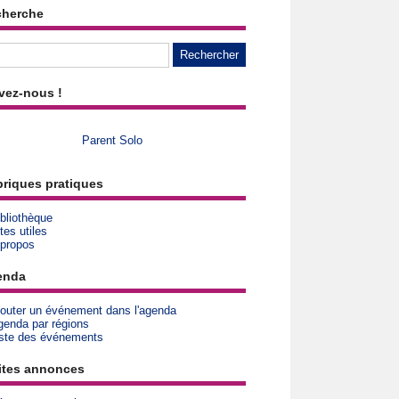
cherche
vez-nous !
Parent Solo
riques pratiques
bliothèque
tes utiles
 propos
enda
jouter un événement dans l'agenda
genda par régions
iste des événements
ites annonces