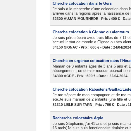
Cherche colocation dans le Gers
Je suis à la recherche d'une colocation dans
arrivée dans la régions après la naissance de m
32300 AUJAN-MOURNEDE - Prix : 400 € - Date 
Cherche colocation à Gignac ou alentours
Je suis père séparé avec trois filles de 7,11 
accueillir tout ce monde à Gignac ou ses alent
34150 GIGNAC - Prix : 600 € - Date : 24/04/202
Cherche en urgence colocation dans l'Héra
Maman de 3 enfants âgés de 3 ans 6 ans et 11
hébergement ; ce dernier recours pourrait nous
34300 AGDE - Prix : 600 € - Date : 22/04/2024
Cherche colocation Rabastens/Gaillac/Lisl
Je me sépare de mon compagnon et de ma mais
été.Je suis maman de 2 enfants (une fille et un
81310 LISLE SUR TARN - Prix : 700 € - Date : 1
Recherche colocataire Agde
Je suis Stéphanie, j'ai 41 ans et je suis mama
16 mois)Je suis suis fonctionnaire titulaire et