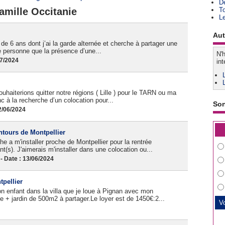
D
amille Occitanie
T
L
Aut
e 6 ans dont j’ai la garde alternée et cherche à partager une
 personne que la présence d’une...
N'h
07/2024
int
haiterions quitter notre régions ( Lille ) pour le TARN ou ma
 à la recherche d’un colocation pour...
So
2/06/2024
tours de Montpellier
 a m'installer proche de Montpellier pour la rentrée
t(s). J'aimerais m'installer dans une colocation ou...
 Date : 13/06/2024
pellier
 enfant dans la villa que je loue à Pignan avec mon
e + jardin de 500m2 à partager.Le loyer est de 1450€:2...