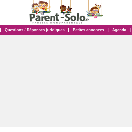
|
|
|
|
Questions / Réponses juridiques
Petites annonces
Agenda