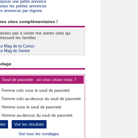
époser une petite annonce
outes les petites annonces
es annonces par régions
res sites complémentaires !
ésitez pas à visiter nos autres sites qui
éressent les familles :
Le Mag de la Conso
Le Mag du Senior
ndage
Seuil de pauvreté : où vous situez-vous ?
Femme solo sous le seuil de pauvreté
Femme solo au-dessus du seuil de pauvreté
Homme sous le seuil de pauvreté
Homme au-dessus du seuil de pauvreté
Voir les résultats
Voir tous les sondages