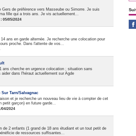
 le Gers de préférence vers Masseube ou Simorre. Je suis
Sui
a fille qui a trois ans. Je vis actuellement...
: 05/05/2024
et 14 ans en garde alternée. Je recherche une colocation pour
ours proche. Dans l'attente de vos...
4
ult
 ans cherche en urgence colocation ; situation sans
 aider dans l'héraut actuellement sur Agde
e Sur Tarn/Salvagnac
on et je recherche un nouveau lieu de vie à compter de cet
 petit garçon) en future garde...
1/04/2024
n de 2 enfants (1 grand de 18 ans étudiant et un tout petit de
 bénéficie de ressources suffisantes...