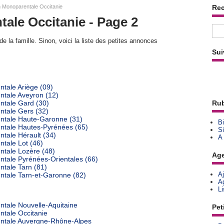
n Monoparentale Occitanie
Re
ale Occitanie - Page 2
e la famille. Sinon, voici la liste des petites annonces
Sui
tale Ariège (09)
ntale Aveyron (12)
ntale Gard (30)
Rub
ntale Gers (32)
ntale Haute-Garonne (31)
Bi
ntale Hautes-Pyrénées (65)
Si
tale Hérault (34)
A
tale Lot (46)
ntale Lozère (48)
Ag
ntale Pyrénées-Orientales (66)
ntale Tarn (81)
A
ntale Tarn-et-Garonne (82)
A
L
ntale Nouvelle-Aquitaine
Pet
ntale Occitanie
entale Auvergne-Rhône-Alpes