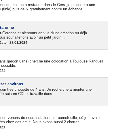
mense maison a restaurer dans le Gers ,je propose a une
(finie) puis deux gratuitement contre un échange...
-Garonne
-Garonne et alentours en vue d'une création ou déjà
us souhaiterions avoir un petit jardin...
ate : 27/01/2024
3ans garçon 8ans) cherche une colocation à Toulouse Rangueil
sociable.
2024
 ses environs
garcon très chouette de 4 ans. Je recherche à monter une
 suis en CDI et travaille dans...
s venons de nous installer sur Tournefeuille, où je travaille
es chez des amis. Nous avons aussi 2 chattes...
2023