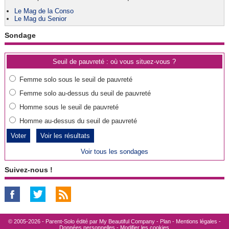
Le Mag de la Conso
Le Mag du Senior
Sondage
Seuil de pauvreté : où vous situez-vous ?
Femme solo sous le seuil de pauvreté
Femme solo au-dessus du seuil de pauvreté
Homme sous le seuil de pauvreté
Homme au-dessus du seuil de pauvreté
Voir les résultats
Voir tous les sondages
Suivez-nous !
© 2005-2026 - Parent-Solo édité par
My Beautiful Company
-
Plan
-
Mentions légales
-
Données personnelles
-
Modifier les cookies