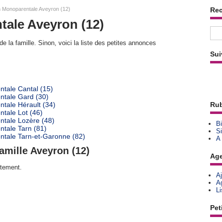
n Monoparentale Aveyron (12)
Re
ale Aveyron (12)
e la famille. Sinon, voici la liste des petites annonces
Sui
tale Cantal (15)
ntale Gard (30)
tale Hérault (34)
Rub
tale Lot (46)
ntale Lozère (48)
Bi
ntale Tarn (81)
Si
ntale Tarn-et-Garonne (82)
A
amille Aveyron (12)
Ag
rtement.
A
A
L
Pet