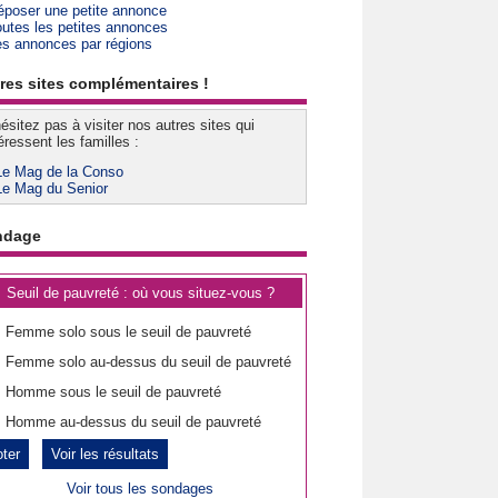
époser une petite annonce
outes les petites annonces
es annonces par régions
res sites complémentaires !
ésitez pas à visiter nos autres sites qui
éressent les familles :
Le Mag de la Conso
Le Mag du Senior
ndage
Seuil de pauvreté : où vous situez-vous ?
Femme solo sous le seuil de pauvreté
Femme solo au-dessus du seuil de pauvreté
Homme sous le seuil de pauvreté
Homme au-dessus du seuil de pauvreté
Voir les résultats
Voir tous les sondages