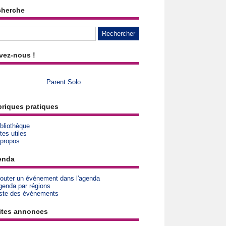
cherche
vez-nous !
Parent Solo
riques pratiques
bliothèque
tes utiles
 propos
enda
jouter un événement dans l'agenda
genda par régions
iste des événements
ites annonces