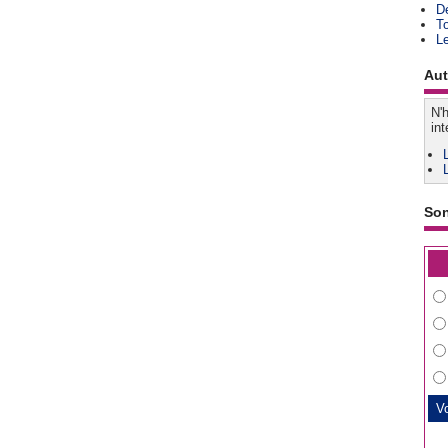
D
T
L
Aut
N'h
int
So