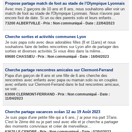
Propose partage match de foot au stade de l'Olympique Lyonnais
Avec mes 2 garçons de 10 ans et 8 ans, nous souhaitons aller voir un
match de foot au stade de l'Olympique Lyonnais. Nous n'avons pas
encore fixé de date. Si un ou des parents solo et leurs enfants...
73200 ALBERTVILLE - Prix : Non communiqué - Date : 22/04/2023
Cherche sorties et activités communes Lyon
Je suis papa solo avec deux adorables filles (8 et 11ans) et nous
souhaitons faire de belles rencontres sur Lyon afin de partager des
sorties et diverses activités.Si vous êtes dans la même...
69680 CHASSIEU - Prix : Non communiqué - Date : 16/04/2023
Cherche partage rencontres amicales sur Clermont-Ferrand
Papa d'un garçon de 8 ans et une fille de 6 ans cherche des
rencontres avec enfants avec papa ou maman solo ou en couples
avec enfants sur Clermont-Ferrand dans le but rencontres amicaux,
se voir...
63000 CLERMONT-FERRAND - Prix : Non communiqué - Date :
11/04/2023
Cherche partage vacances océan 12 au 19 Août 2023
Je suis papa d'une petite fille qui a 6 ans, j' ai pour ma part 37ans.
C'est le 2ème été ou je part seul avec elle et je cherche a partager
des moments conviviaux et créer de merveilleux...
63670 LE CENDRE - Prix : Non communiqué - Date : 07/04/2023