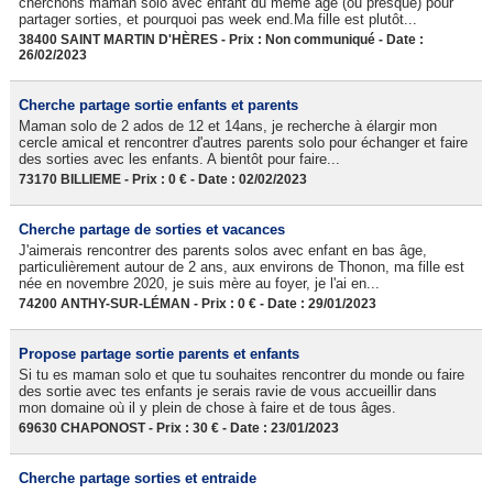
cherchons maman solo avec enfant du même âge (ou presque) pour
partager sorties, et pourquoi pas week end.Ma fille est plutôt...
38400 SAINT MARTIN D'HÈRES - Prix : Non communiqué - Date :
26/02/2023
Cherche partage sortie enfants et parents
Maman solo de 2 ados de 12 et 14ans, je recherche à élargir mon
cercle amical et rencontrer d'autres parents solo pour échanger et faire
des sorties avec les enfants. A bientôt pour faire...
73170 BILLIEME - Prix : 0 € - Date : 02/02/2023
Cherche partage de sorties et vacances
J'aimerais rencontrer des parents solos avec enfant en bas âge,
particulièrement autour de 2 ans, aux environs de Thonon, ma fille est
née en novembre 2020, je suis mère au foyer, je l'ai en...
74200 ANTHY-SUR-LÉMAN - Prix : 0 € - Date : 29/01/2023
Propose partage sortie parents et enfants
Si tu es maman solo et que tu souhaites rencontrer du monde ou faire
des sortie avec tes enfants je serais ravie de vous accueillir dans
mon domaine où il y plein de chose à faire et de tous âges.
69630 CHAPONOST - Prix : 30 € - Date : 23/01/2023
Cherche partage sorties et entraide