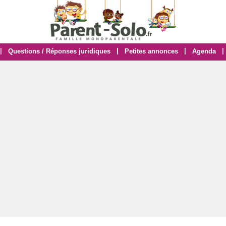
|
|
|
|
Questions / Réponses juridiques
Petites annonces
Agenda