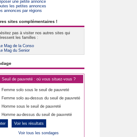
époser une petite annonce
outes les petites annonces
es annonces par régions
res sites complémentaires !
ésitez pas à visiter nos autres sites qui
éressent les familles :
Le Mag de la Conso
Le Mag du Senior
ndage
Seuil de pauvreté : où vous situez-vous ?
Femme solo sous le seuil de pauvreté
Femme solo au-dessus du seuil de pauvreté
Homme sous le seuil de pauvreté
Homme au-dessus du seuil de pauvreté
Voir les résultats
Voir tous les sondages