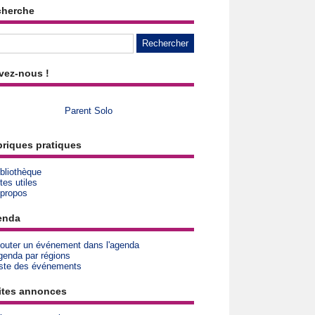
cherche
vez-nous !
Parent Solo
riques pratiques
bliothèque
tes utiles
 propos
enda
jouter un événement dans l'agenda
genda par régions
iste des événements
ites annonces