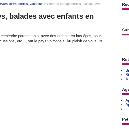
ivers loisirs, sorties, vacances
> Cherche partage sorties, balades avec
Re
s, balades avec enfants en
Sui
, recherche parents solo, avec des enfants en bas âges, pour
cussions, etc..., sur le pays voironnais. Au plaisir de vous lire.
Rub
Bi
Si
A
Ag
A
A
L
Pet