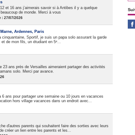
es
12 et 16 ans j’aimerais savoir si à Antibes il y a quelque
Sui
as beaucoup de monde. Merci à vous
 : 27/07/2026
, Marne, Ardennes, Paris
cinquantaine, Sportif, je suis un papa solo assurant la garde
et de mon fils, un étudiant en 5ᵉ...
 23 ans près de Versailles aimeraient partager des activités
amans solo. Merci par avance.
026
à 6 ans pour partager une semaine ou 10 jours en vacances
cation hors village vacances dans un endroit avec...
e d'autres parents qui souhaitent faire des sorties avec leurs
de créer un lien entre les parents et les...