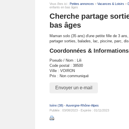
Vous êtes ici :
Petites annonces
>
Vacances & Loisirs
>
D
enfants en bas âges
Cherche partage sortie
bas âges
Maman solo (35 ans) d'une petite fille de 3 ans
partager sorties, balades, lac, piscine, parc, dis
Coordonnées & Informations
Pseudo / Nom : Lili
Code postal : 38500
Ville : VOIRON
Prix : Non communiqué
Envoyer un e-mail
Isère (38)
-
Auvergne-Rhône-Alpes
Publiée : 03/08/2023 - Expirée : 01/11/2023