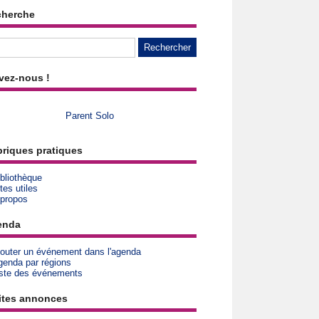
cherche
vez-nous !
Parent Solo
riques pratiques
bliothèque
tes utiles
 propos
enda
jouter un événement dans l'agenda
genda par régions
iste des événements
ites annonces