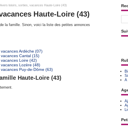
ivers loisirs, sorties, vacances Haute-Loire (43)
Re
, vacances Haute-Loire (43)
e la famille. Sinon, voici la liste des petites annonces
Sui
s, vacances Ardèche (07)
s, vacances Cantal (15)
, vacances Loire (42)
Rub
s, vacances Lozère (48)
es, vacances Puy-de-Dôme (63)
Bi
Si
amille Haute-Loire (43)
A
rtement.
Ag
A
A
L
Pet