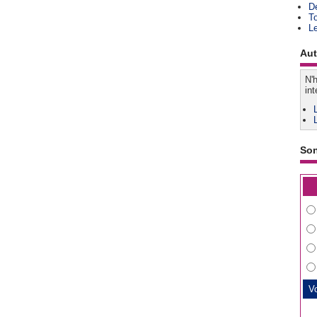
D
T
L
Aut
N'h
int
So