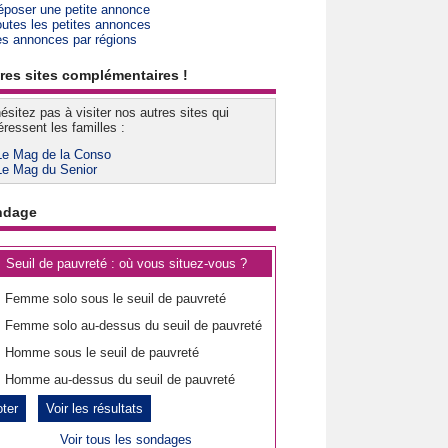
époser une petite annonce
outes les petites annonces
es annonces par régions
res sites complémentaires !
ésitez pas à visiter nos autres sites qui
éressent les familles :
Le Mag de la Conso
Le Mag du Senior
ndage
Seuil de pauvreté : où vous situez-vous ?
Femme solo sous le seuil de pauvreté
Femme solo au-dessus du seuil de pauvreté
Homme sous le seuil de pauvreté
Homme au-dessus du seuil de pauvreté
Voir les résultats
Voir tous les sondages