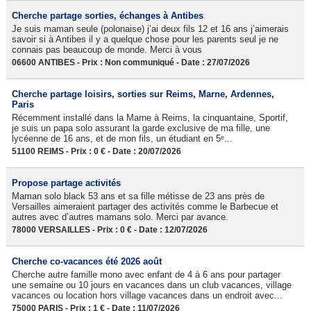
Cherche partage sorties, échanges à Antibes
Je suis maman seule (polonaise) j’ai deux fils 12 et 16 ans j’aimerais
savoir si à Antibes il y a quelque chose pour les parents seul je ne
connais pas beaucoup de monde. Merci à vous
06600 ANTIBES - Prix : Non communiqué - Date : 27/07/2026
Cherche partage loisirs, sorties sur Reims, Marne, Ardennes,
Paris
Récemment installé dans la Marne à Reims, la cinquantaine, Sportif,
je suis un papa solo assurant la garde exclusive de ma fille, une
lycéenne de 16 ans, et de mon fils, un étudiant en 5ᵉ...
51100 REIMS - Prix : 0 € - Date : 20/07/2026
Propose partage activités
Maman solo black 53 ans et sa fille métisse de 23 ans près de
Versailles aimeraient partager des activités comme le Barbecue et
autres avec d’autres mamans solo. Merci par avance.
78000 VERSAILLES - Prix : 0 € - Date : 12/07/2026
Cherche co-vacances été 2026 août
Cherche autre famille mono avec enfant de 4 à 6 ans pour partager
une semaine ou 10 jours en vacances dans un club vacances, village
vacances ou location hors village vacances dans un endroit avec...
75000 PARIS - Prix : 1 € - Date : 11/07/2026