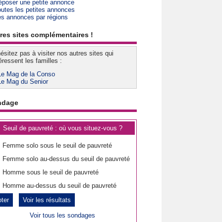
époser une petite annonce
outes les petites annonces
es annonces par régions
res sites complémentaires !
ésitez pas à visiter nos autres sites qui
éressent les familles :
Le Mag de la Conso
Le Mag du Senior
ndage
Seuil de pauvreté : où vous situez-vous ?
Femme solo sous le seuil de pauvreté
Femme solo au-dessus du seuil de pauvreté
Homme sous le seuil de pauvreté
Homme au-dessus du seuil de pauvreté
Voir les résultats
Voir tous les sondages