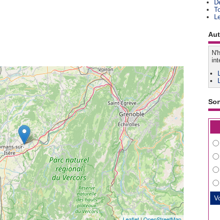
D
T
L
Aut
N'h
int
So
Leaflet
|
OpenStreetMap