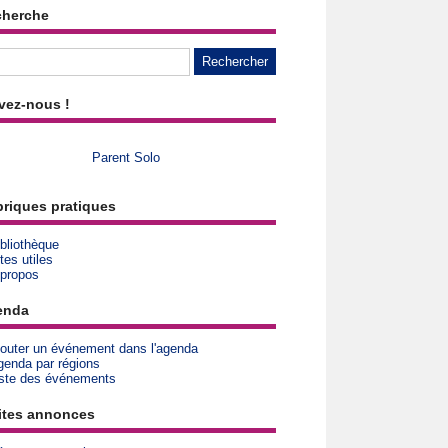
cherche
vez-nous !
Parent Solo
riques pratiques
bliothèque
tes utiles
 propos
enda
jouter un événement dans l'agenda
genda par régions
iste des événements
ites annonces