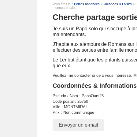
Vous êtes ici :
Petites annonces
>
Vacances & Loisirs
>
D
monoparentales
Cherche partage sorti
Je suis un Papa solo qui s'occupe à pl
malentendants.
J'habite aux alentours de Romans sur Is
effectuer des sorties entre famille mon
Le 1er but étant que les enfants puisse
que eux.
Veuillez me contacter si cela vous intéresse. 
Coordonnées & Informations
Pseudo / Nom : PapaOurs26
Code postal : 26750
Ville : MONTMIRAL
Prix : Non communiqué
Envoyer un e-mail