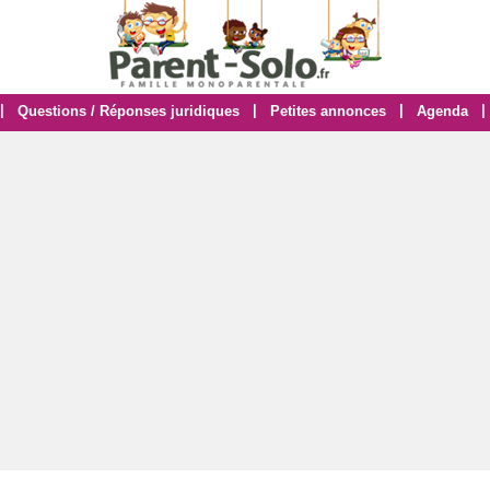
|
|
|
|
Questions / Réponses juridiques
Petites annonces
Agenda