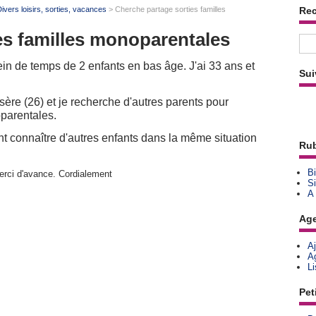
ivers loisirs, sorties, vacances
> Cherche partage sorties familles
Re
es familles monoparentales
ein de temps de 2 enfants en bas âge. J'ai 33 ans et
Sui
ère (26) et je recherche d'autres parents pour
oparentales.
nt connaître d'autres enfants dans la même situation
Rub
Bi
Merci d'avance. Cordialement
Si
A
Ag
A
A
L
Pet