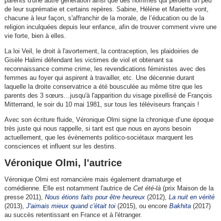
parents d'une autre génération ainsi que des hommes qui perdent un peu
de leur suprématie et certains repères. Sabine, Hélène et Mariette vont,
chacune à leur façon, s'affranchir de la morale, de l’éducation ou de la
religion inculquées depuis leur enfance, afin de trouver comment vivre une
vie forte, bien à elles.
La loi Veil, le droit à l'avortement, la contraception, les plaidoiries de
Gisèle Halimi défendant les victimes de viol et obtenant sa
reconnaissance comme crime, les revendications féministes avec des
femmes au foyer qui aspirent à travailler, etc. Une décennie durant
laquelle la droite conservatrice a été bousculée au même titre que les
parents des 3 sœurs…jusqu'à l'apparition du visage pixellisé de François
Mitterrand, le soir du 10 mai 1981, sur tous les téléviseurs français !
Avec son écriture fluide, Véronique Olmi signe la chronique d’une époque
très juste qui nous rappelle, si tant est que nous en ayons besoin
actuellement, que les évènements politico-sociétaux marquent les
consciences et influent sur les destins.
Véronique Olmi, l'autrice
Véronique Olmi est romancière mais également dramaturge et
comédienne. Elle est notamment l'autrice de
Cet été-là
(prix Maison de la
presse 2011),
Nous étions faits pour être heureux
(2012),
La nuit en vérité
(2013),
J'aimais mieux quand c'était toi
(2015), ou encore
Bakhita
(2017)
au succès retentissant en France et à l'étranger.