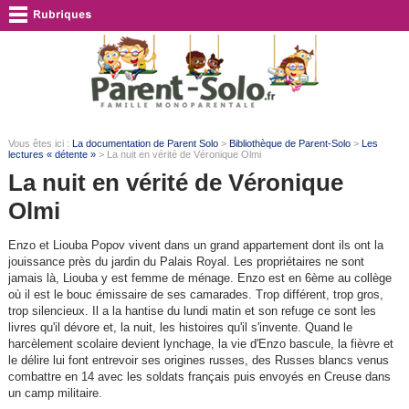
Vous êtes ici :
La documentation de Parent Solo
>
Bibliothèque de Parent-Solo
>
Les
lectures « détente »
> La nuit en vérité de Véronique Olmi
La nuit en vérité de Véronique
Olmi
Enzo et Liouba Popov vivent dans un grand appartement dont ils ont la
jouissance près du jardin du Palais Royal. Les propriétaires ne sont
jamais là, Liouba y est femme de ménage. Enzo est en 6ème au collège
où il est le bouc émissaire de ses camarades. Trop différent, trop gros,
trop silencieux. Il a la hantise du lundi matin et son refuge ce sont les
livres qu'il dévore et, la nuit, les histoires qu'il s'invente. Quand le
harcèlement scolaire devient lynchage, la vie d'Enzo bascule, la fièvre et
le délire lui font entrevoir ses origines russes, des Russes blancs venus
combattre en 14 avec les soldats français puis envoyés en Creuse dans
un camp militaire.