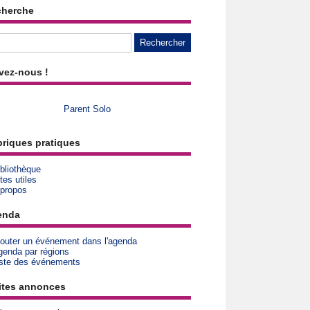
cherche
vez-nous !
Parent Solo
riques pratiques
bliothèque
tes utiles
 propos
enda
jouter un événement dans l'agenda
genda par régions
iste des événements
ites annonces