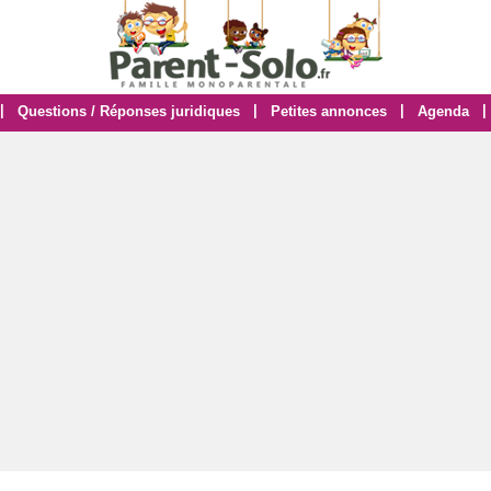
|
|
|
|
Questions / Réponses juridiques
Petites annonces
Agenda