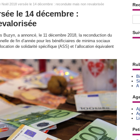
 Noël 2018 versée le 14 décembre : reconduite mais non revalorisée
Re
rsée le 14 décembre :
evalorisée
Sui
nès Buzyn, a annoncé, le 11 décembre 2018, la reconduction du
nelle de fin d’année pour les bénéficiaires de minima sociaux
ocation de solidarité spécifique (ASS) et l’allocation équivalent
Rub
Bi
Si
A
Ag
A
A
L
Pet