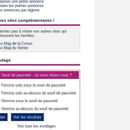
époser une petite annonce
outes les petites annonces
es annonces par régions
res sites complémentaires !
ésitez pas à visiter nos autres sites qui
éressent les familles :
Le Mag de la Conso
Le Mag du Senior
ndage
Seuil de pauvreté : où vous situez-vous ?
Femme solo sous le seuil de pauvreté
Femme solo au-dessus du seuil de pauvreté
Homme sous le seuil de pauvreté
Homme au-dessus du seuil de pauvreté
Voir les résultats
Voir tous les sondages