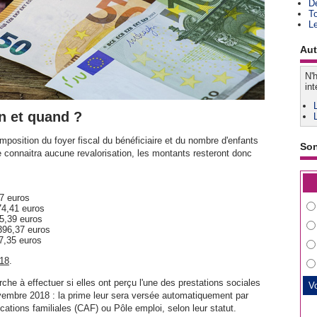
D
T
L
Aut
N'h
int
n et quand ?
mposition du foyer fiscal du bénéficiaire et du nombre d'enfants
So
 connaitra aucune revalorisation, les montants resteront donc
67 euros
74,41 euros
35,39
euros
 396,37 euros
57,35 euros
018
.
he à effectuer si elles ont perçu l'une des prestations sociales
embre 2018 : la prime leur sera versée automatiquement par
ocations familiales (CAF) ou Pôle emploi, selon leur statut.