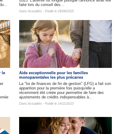
de
2025. L'attente fut longue puisque l'annonce avait été
du...
faite lors du conseil des...
Dans
Actualités
- Publié le 29/08/2025
 le
Aide exceptionnelle pour les familles
monoparentales les plus précaires
er
La "loi de finances de fin de gestion" (LFG) a fait son
apparition pour la première fois puisqu'elle a
récemment été créée pour permettre de faire des
ommée
ajustements de crédits indispensables à...
Dans
Actualités
- Publié le 14/11/2023