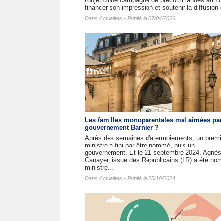
l'objet d'une campagne de précommandes afin 
financer son impression et soutenir la diffusion 
Dans
Actualités
- Publié le 07/04/2026
Les familles monoparentales mal aimées par
gouvernement Barnier ?
Après des semaines d'atermoiements, un premi
ministre a fini par être nommé, puis un
gouvernement. Et le 21 septembre 2024, Agnès
Canayer, issue des Républicains (LR) a été n
ministre...
Dans
Actualités
- Publié le 25/10/2024