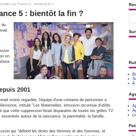
nelles sur France 5 : bientôt la fin ?
Re
nce 5 : bientôt la fin ?
s du
nait
Sui
ission
ion en
ïtena
Rub
Bi
Si
A
depuis 2001
Ag
 serait moins regardée, l'équipe d'une centaine de personnes a
évisions, intitulé "Les Maternelles, émission reconnue d'utilité
A
A
t que cette suppression ferait disparaitre de toutes les grilles TV
L
 essentiels autour de la naissance, la parentalité, la famille,
Pet
 émission qui "défend les droits des femmes et des hommes, et