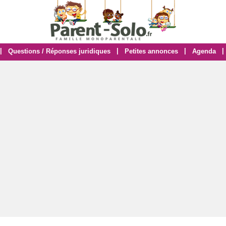
|
|
|
|
Questions / Réponses juridiques
Petites annonces
Agenda