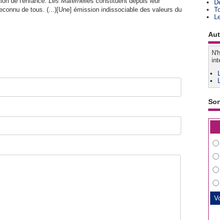
ion de l'enfance.
Les Maternelle
s constituent depuis leur
D
reconnu de tous. (...)[Une] émission indissociable des valeurs du
T
L
Aut
N'h
int
So