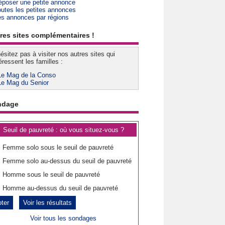
époser une petite annonce
outes les petites annonces
es annonces par régions
res sites complémentaires !
ésitez pas à visiter nos autres sites qui
éressent les familles :
Le Mag de la Conso
Le Mag du Senior
ndage
Seuil de pauvreté : où vous situez-vous ?
Femme solo sous le seuil de pauvreté
Femme solo au-dessus du seuil de pauvreté
Homme sous le seuil de pauvreté
Homme au-dessus du seuil de pauvreté
Voir les résultats
Voir tous les sondages