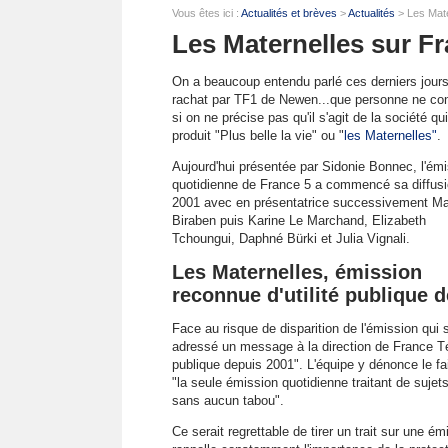
Vous êtes ici :
Actualités et brèves
>
Actualités
> Les Mater
Les Maternelles sur Fra
On a beaucoup entendu parlé ces derniers jour
rachat par TF1 de Newen...que personne ne con
si on ne précise pas qu'il s'agit de la société qui
produit "Plus belle la vie" ou "
les Maternelles"
.
Aujourd'hui présentée par Sidonie Bonnec, l'ém
quotidienne de France 5 a commencé sa diffus
2001 avec en présentatrice successivement Ma
Biraben puis Karine Le Marchand, Elizabeth
Tchoungui, Daphné Bürki et Julia Vignali.
Les Maternelles, émission
reconnue d'utilité publique 
Face au risque de disparition de l'émission qui
adressé un message à la direction de France Tél
publique depuis 2001". L'équipe y dénonce le fai
"la seule émission quotidienne traitant de sujets
sans aucun tabou".
Ce serait regrettable de tirer un trait sur une