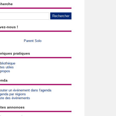
cherche
vez-nous !
Parent Solo
riques pratiques
bliothèque
tes utiles
 propos
enda
jouter un événement dans l'agenda
genda par régions
iste des événements
ites annonces