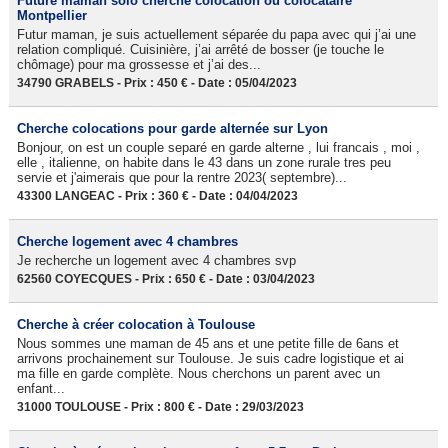
Future maman solo cherche colocation ou colocataire
Montpellier
Futur maman, je suis actuellement séparée du papa avec qui j’ai une
relation compliqué. Cuisinière, j’ai arrêté de bosser (je touche le
chômage) pour ma grossesse et j’ai des...
34790 GRABELS - Prix : 450 € - Date : 05/04/2023
Cherche colocations pour garde alternée sur Lyon
Bonjour, on est un couple separé en garde alterne , lui francais , moi ,
elle , italienne, on habite dans le 43 dans un zone rurale tres peu
servie et j'aimerais que pour la rentre 2023( septembre)...
43300 LANGEAC - Prix : 360 € - Date : 04/04/2023
Cherche logement avec 4 chambres
Je recherche un logement avec 4 chambres svp
62560 COYECQUES - Prix : 650 € - Date : 03/04/2023
Cherche à créer colocation à Toulouse
Nous sommes une maman de 45 ans et une petite fille de 6ans et
arrivons prochainement sur Toulouse. Je suis cadre logistique et ai
ma fille en garde complète. Nous cherchons un parent avec un
enfant...
31000 TOULOUSE - Prix : 800 € - Date : 29/03/2023