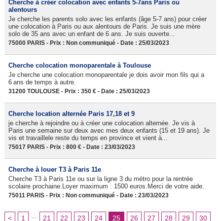
Cherche à créer colocation avec enfants 5-7ans Paris ou
alentours
Je cherche les parents solo avec les enfants (âge 5-7 ans) pour créer
une colocation à Paris ou aux alentours de Paris. Je suis une mère
solo de 35 ans avec un enfant de 6 ans. Je suis ouverte...
75000 PARIS - Prix : Non communiqué - Date : 25/03/2023
Cherche colocation monoparentale à Toulouse
Je cherche une colocation monoparentale je dois avoir mon fils qui a
6 ans de temps à autre.
31200 TOULOUSE - Prix : 350 € - Date : 25/03/2023
Cherche location alternée Paris 17,18 et 9
je cherche à rejoindre ou à créer une colocation alternée. Je vis à
Paris une semaine sur deux avec mes deux enfants (15 et 19 ans). Je
vis et travaillele reste du temps en province et vient à...
75017 PARIS - Prix : 800 € - Date : 23/03/2023
Cherche à louer T3 à Paris 11e
Cherche T3 à Paris 11e ou sur la ligne 3 du métro pour la rentrée
scolaire prochaine.Loyer maximum : 1500 euros.Merci de votre aide.
75011 PARIS - Prix : Non communiqué - Date : 23/03/2023
...
<
1
21
22
23
24
25
26
27
28
29
30