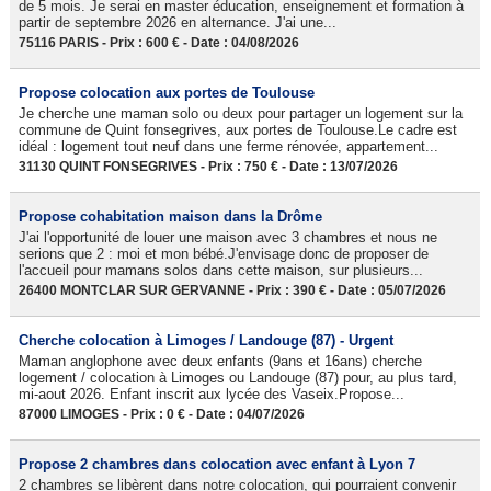
de 5 mois. Je serai en master éducation, enseignement et formation à
partir de septembre 2026 en alternance. J'ai une...
75116 PARIS - Prix : 600 € - Date : 04/08/2026
Propose colocation aux portes de Toulouse
Je cherche une maman solo ou deux pour partager un logement sur la
commune de Quint fonsegrives, aux portes de Toulouse.Le cadre est
idéal : logement tout neuf dans une ferme rénovée, appartement...
31130 QUINT FONSEGRIVES - Prix : 750 € - Date : 13/07/2026
Propose cohabitation maison dans la Drôme
J'ai l'opportunité de louer une maison avec 3 chambres et nous ne
serions que 2 : moi et mon bébé.J'envisage donc de proposer de
l'accueil pour mamans solos dans cette maison, sur plusieurs...
26400 MONTCLAR SUR GERVANNE - Prix : 390 € - Date : 05/07/2026
Cherche colocation à Limoges / Landouge (87) - Urgent
Maman anglophone avec deux enfants (9ans et 16ans) cherche
logement / colocation à Limoges ou Landouge (87) pour, au plus tard,
mi-aout 2026. Enfant inscrit aux lycée des Vaseix.Propose...
87000 LIMOGES - Prix : 0 € - Date : 04/07/2026
Propose 2 chambres dans colocation avec enfant à Lyon 7
2 chambres se libèrent dans notre colocation, qui pourraient convenir