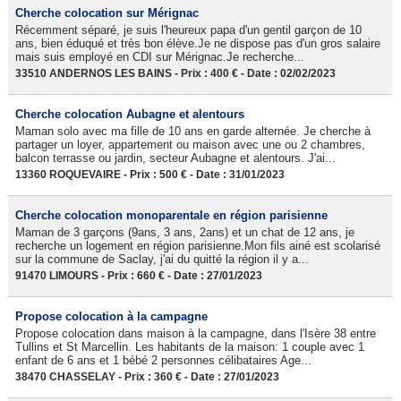
Cherche colocation sur Mérignac
Récemment séparé, je suis l'heureux papa d'un gentil garçon de 10
ans, bien éduqué et très bon élève.Je ne dispose pas d'un gros salaire
mais suis employé en CDI sur Mérignac.Je recherche...
33510 ANDERNOS LES BAINS - Prix : 400 € - Date : 02/02/2023
Cherche colocation Aubagne et alentours
Maman solo avec ma fille de 10 ans en garde alternée. Je cherche à
partager un loyer, appartement ou maison avec une ou 2 chambres,
balcon terrasse ou jardin, secteur Aubagne et alentours. J'ai...
13360 ROQUEVAIRE - Prix : 500 € - Date : 31/01/2023
Cherche colocation monoparentale en région parisienne
Maman de 3 garçons (9ans, 3 ans, 2ans) et un chat de 12 ans, je
recherche un logement en région parisienne.Mon fils ainé est scolarisé
sur la commune de Saclay, j'ai du quitté la région il y a...
91470 LIMOURS - Prix : 660 € - Date : 27/01/2023
Propose colocation à la campagne
Propose colocation dans maison à la campagne, dans l'Isère 38 entre
Tullins et St Marcellin. Les habitants de la maison: 1 couple avec 1
enfant de 6 ans et 1 bébé 2 personnes célibataires Age...
38470 CHASSELAY - Prix : 360 € - Date : 27/01/2023