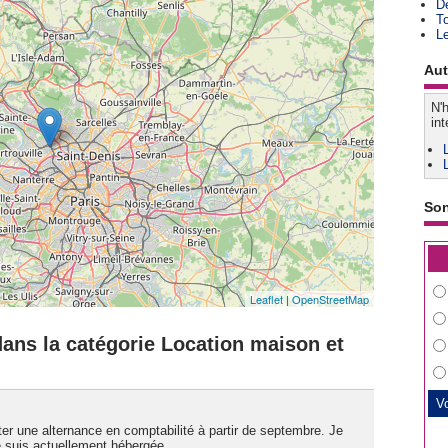
D
T
L
Aut
N'h
int
So
Leaflet
|
OpenStreetMap
ans la catégorie Location maison et
ter une alternance en comptabilité à partir de septembre. Je
je suis actuellement hébergée...