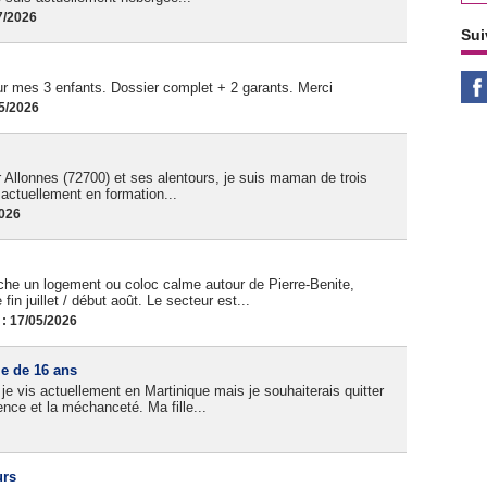
7/2026
Sui
 mes 3 enfants. Dossier complet + 2 garants. Merci
05/2026
 Allonnes (72700) et ses alentours, je suis maman de trois
t actuellement en formation...
2026
he un logement ou coloc calme autour de Pierre-Benite,
fin juillet / début août. Le secteur est...
 : 17/05/2026
le de 16 ans
 je vis actuellement en Martinique mais je souhaiterais quitter
lence et la méchanceté. Ma fille...
urs