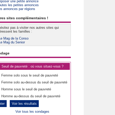
époser une petite annonce
outes les petites annonces
es annonces par régions
res sites complémentaires !
ésitez pas à visiter nos autres sites qui
éressent les familles :
Le Mag de la Conso
Le Mag du Senior
ndage
Seuil de pauvreté : où vous situez-vous ?
Femme solo sous le seuil de pauvreté
Femme solo au-dessus du seuil de pauvreté
Homme sous le seuil de pauvreté
Homme au-dessus du seuil de pauvreté
Voir les résultats
Voir tous les sondages