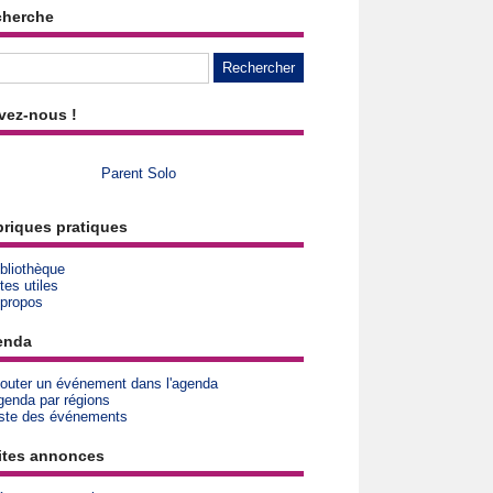
cherche
vez-nous !
Parent Solo
riques pratiques
bliothèque
tes utiles
 propos
enda
jouter un événement dans l'agenda
genda par régions
iste des événements
ites annonces