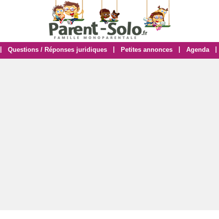
|
|
|
|
Questions / Réponses juridiques
Petites annonces
Agenda