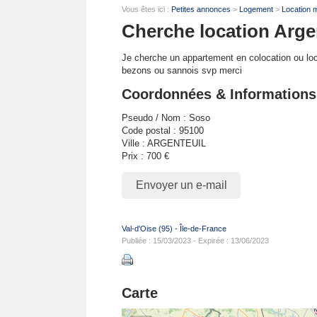
Vous êtes ici :
Petites annonces
>
Logement
>
Location 
Cherche location Arge
Je cherche un appartement en colocation ou loca
bezons ou sannois svp merci
Coordonnées & Informations
Pseudo / Nom : Soso
Code postal : 95100
Ville : ARGENTEUIL
Prix : 700 €
Envoyer un e-mail
Val-d'Oise (95)
-
Île-de-France
Publiée : 15/03/2023 - Expirée : 13/06/2023
Carte