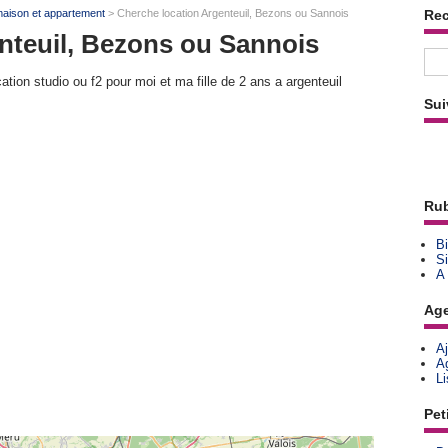
maison et appartement
> Cherche location Argenteuil, Bezons ou Sannois
Re
nteuil, Bezons ou Sannois
tion studio ou f2 pour moi et ma fille de 2 ans a argenteuil
Sui
Rub
Bi
Si
A
Ag
A
A
L
Pet