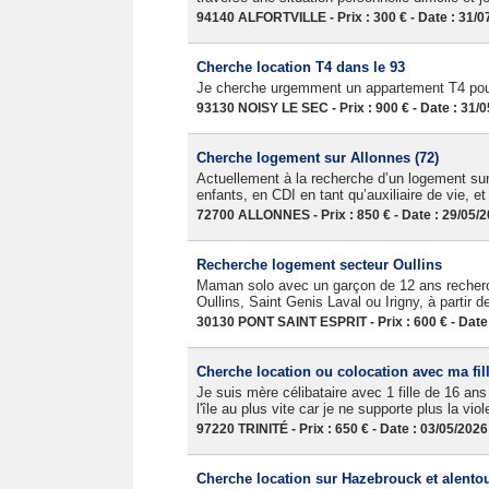
94140 ALFORTVILLE - Prix : 300 € - Date : 31/0
Cherche location T4 dans le 93
Je cherche urgemment un appartement T4 pour
93130 NOISY LE SEC - Prix : 900 € - Date : 31/
Cherche logement sur Allonnes (72)
Actuellement à la recherche d’un logement sur
enfants, en CDI en tant qu’auxiliaire de vie, e
72700 ALLONNES - Prix : 850 € - Date : 29/05/
Recherche logement secteur Oullins
Maman solo avec un garçon de 12 ans recherc
Oullins, Saint Genis Laval ou Irigny, à partir de 
30130 PONT SAINT ESPRIT - Prix : 600 € - Date
Cherche location ou colocation avec ma fil
Je suis mère célibataire avec 1 fille de 16 ans
l'île au plus vite car je ne supporte plus la vio
97220 TRINITÉ - Prix : 650 € - Date : 03/05/2026
Cherche location sur Hazebrouck et alento