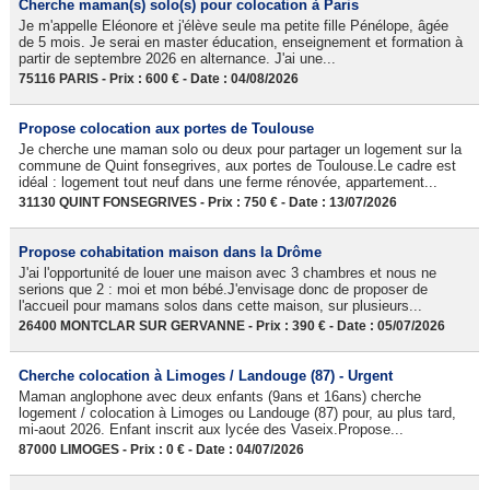
Cherche maman(s) solo(s) pour colocation à Paris
Je m'appelle Eléonore et j'élève seule ma petite fille Pénélope, âgée
de 5 mois. Je serai en master éducation, enseignement et formation à
partir de septembre 2026 en alternance. J'ai une...
75116 PARIS - Prix : 600 € - Date : 04/08/2026
Propose colocation aux portes de Toulouse
Je cherche une maman solo ou deux pour partager un logement sur la
commune de Quint fonsegrives, aux portes de Toulouse.Le cadre est
idéal : logement tout neuf dans une ferme rénovée, appartement...
31130 QUINT FONSEGRIVES - Prix : 750 € - Date : 13/07/2026
Propose cohabitation maison dans la Drôme
J'ai l'opportunité de louer une maison avec 3 chambres et nous ne
serions que 2 : moi et mon bébé.J'envisage donc de proposer de
l'accueil pour mamans solos dans cette maison, sur plusieurs...
26400 MONTCLAR SUR GERVANNE - Prix : 390 € - Date : 05/07/2026
Cherche colocation à Limoges / Landouge (87) - Urgent
Maman anglophone avec deux enfants (9ans et 16ans) cherche
logement / colocation à Limoges ou Landouge (87) pour, au plus tard,
mi-aout 2026. Enfant inscrit aux lycée des Vaseix.Propose...
87000 LIMOGES - Prix : 0 € - Date : 04/07/2026