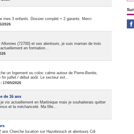
Sui
 mes 3 enfants. Dossier complet + 2 garants. Merci
05/2026
 Allonnes (72700) et ses alentours, je suis maman de trois
t actuellement en formation...
2026
he un logement ou coloc calme autour de Pierre-Benite,
fin juillet / début août. Le secteur est...
 : 17/05/2026
le de 16 ans
 je vis actuellement en Martinique mais je souhaiterais quitter
lence et la méchanceté. Ma fille...
urs
 ans Cherche location sur Hazebrouck et alentours Cdi