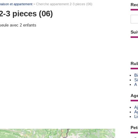
maison et appartement
> Cherche appartement 2-3 pieces (06)
Re
-3 pieces (06)
eule avec 2 enfants
Sui
Rub
Bi
Si
A
Ag
A
A
L
Pet