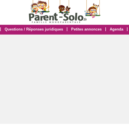
|
|
|
|
Questions / Réponses juridiques
Petites annonces
Agenda