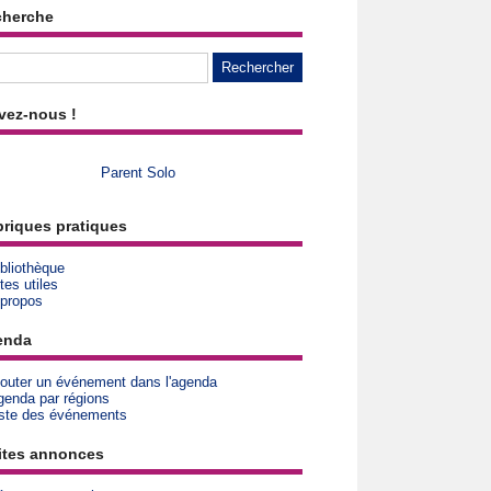
cherche
vez-nous !
Parent Solo
riques pratiques
bliothèque
tes utiles
 propos
enda
jouter un événement dans l'agenda
genda par régions
iste des événements
ites annonces