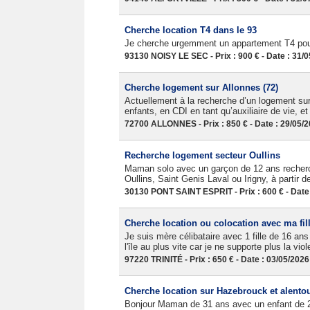
Cherche location T4 dans le 93
Je cherche urgemment un appartement T4 pour
93130 NOISY LE SEC - Prix : 900 € - Date : 31/
Cherche logement sur Allonnes (72)
Actuellement à la recherche d’un logement sur
enfants, en CDI en tant qu’auxiliaire de vie, e
72700 ALLONNES - Prix : 850 € - Date : 29/05/
Recherche logement secteur Oullins
Maman solo avec un garçon de 12 ans recherc
Oullins, Saint Genis Laval ou Irigny, à partir de 
30130 PONT SAINT ESPRIT - Prix : 600 € - Date
Cherche location ou colocation avec ma fil
Je suis mère célibataire avec 1 fille de 16 ans
l'île au plus vite car je ne supporte plus la vio
97220 TRINITÉ - Prix : 650 € - Date : 03/05/2026
Cherche location sur Hazebrouck et alento
Bonjour Maman de 31 ans avec un enfant de 2