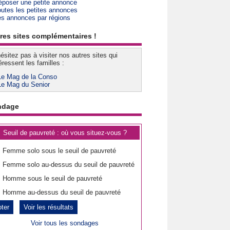
époser une petite annonce
outes les petites annonces
es annonces par régions
res sites complémentaires !
ésitez pas à visiter nos autres sites qui
éressent les familles :
Le Mag de la Conso
Le Mag du Senior
ndage
Seuil de pauvreté : où vous situez-vous ?
Femme solo sous le seuil de pauvreté
Femme solo au-dessus du seuil de pauvreté
Homme sous le seuil de pauvreté
Homme au-dessus du seuil de pauvreté
Voir les résultats
Voir tous les sondages