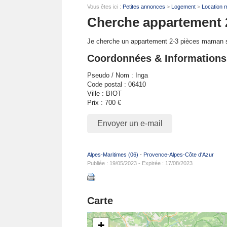
Vous êtes ici :
Petites annonces
>
Logement
>
Location 
Cherche appartement 2
Je cherche un appartement 2-3 pièces maman s
Coordonnées & Informations
Pseudo / Nom : Inga
Code postal : 06410
Ville : BIOT
Prix : 700 €
Envoyer un e-mail
Alpes-Maritimes (06)
-
Provence-Alpes-Côte d'Azur
Publiée : 19/05/2023 - Expirée : 17/08/2023
Carte
+