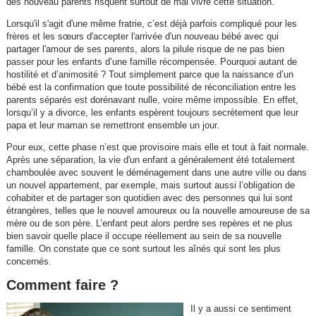
des nouveau parents risquent surtout de mal vivre cette situation.
Lorsqu'il s'agit d'une même fratrie, c’est déjà parfois compliqué pour les
frères et les sœurs d'accepter l'arrivée d'un nouveau bébé avec qui
partager l'amour de ses parents, alors la pilule risque de ne pas bien
passer pour les enfants d’une famille récompensée. Pourquoi autant de
hostilité et d’animosité ? Tout simplement parce que la naissance d’un
bébé est la confirmation que toute possibilité de réconciliation entre les
parents séparés est dorénavant nulle, voire même impossible. En effet,
lorsqu’il y a divorce, les enfants espèrent toujours secrètement que leur
papa et leur maman se remettront ensemble un jour.
Pour eux, cette phase n’est que provisoire mais elle et tout à fait normale.
Après une séparation, la vie d'un enfant a généralement été totalement
chamboulée avec souvent le déménagement dans une autre ville ou dans
un nouvel appartement, par exemple, mais surtout aussi l’obligation de
cohabiter et de partager son quotidien avec des personnes qui lui sont
étrangères, telles que le nouvel amoureux ou la nouvelle amoureuse de sa
mère ou de son père. L’enfant peut alors perdre ses repères et ne plus
bien savoir quelle place il occupe réellement au sein de sa nouvelle
famille. On constate que ce sont surtout les aînés qui sont les plus
concernés.
Comment faire ?
Il y a aussi ce sentiment