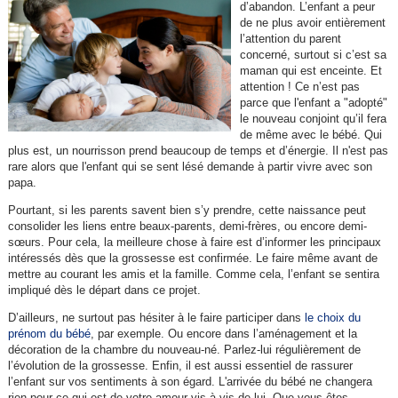
d’abandon. L’enfant a peur
de ne plus avoir entièrement
l’attention du parent
concerné, surtout si c’est sa
maman qui est enceinte. Et
attention ! Ce n’est pas
parce que l'enfant a "adopté"
le nouveau conjoint qu’il fera
de même avec le bébé. Qui
plus est, un nourrisson prend beaucoup de temps et d’énergie. Il n'est pas
rare alors que l'enfant qui se sent lésé demande à partir vivre avec son
papa.
Pourtant, si les parents savent bien s’y prendre, cette naissance peut
consolider les liens entre beaux-parents, demi-frères, ou encore demi-
sœurs. Pour cela, la meilleure chose à faire est d’informer les principaux
intéressés dès que la grossesse est confirmée. Le faire même avant de
mettre au courant les amis et la famille. Comme cela, l’enfant se sentira
impliqué dès le départ dans ce projet.
D’ailleurs, ne surtout pas hésiter à le faire participer dans
le choix du
prénom du bébé
, par exemple. Ou encore dans l’aménagement et la
décoration de la chambre du nouveau-né. Parlez-lui régulièrement de
l’évolution de la grossesse. Enfin, il est aussi essentiel de rassurer
l’enfant sur vos sentiments à son égard. L'arrivée du bébé ne changera
rien pour ce qui est de votre amour vis-à-vis de lui. Que vous êtes