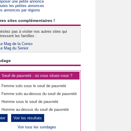
époser une petite annonce
outes les petites annonces
es annonces par régions
res sites complémentaires !
ésitez pas à visiter nos autres sites qui
éressent les familles :
Le Mag de la Conso
Le Mag du Senior
ndage
Seuil de pauvreté : où vous situez-vous ?
Femme solo sous le seuil de pauvreté
Femme solo au-dessus du seuil de pauvreté
Homme sous le seuil de pauvreté
Homme au-dessus du seuil de pauvreté
Voir les résultats
Voir tous les sondages