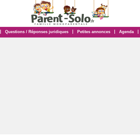
|
|
|
|
Questions / Réponses juridiques
Petites annonces
Agenda