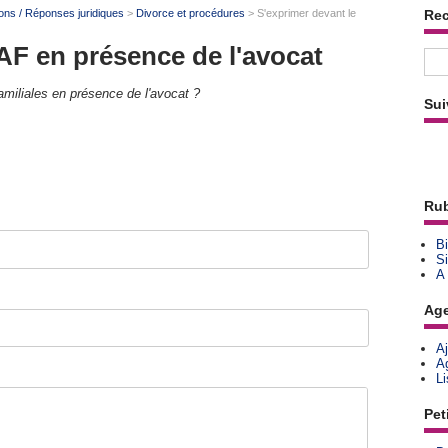
ons / Réponses juridiques
>
Divorce et procédures
> S'exprimer devant le
Re
AF en présence de l'avocat
amiliales en présence de l'avocat ?
Sui
Rub
Bi
Si
A
Ag
A
A
L
Pet