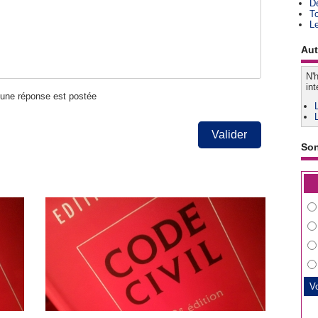
D
T
L
Aut
N'h
int
u'une réponse est postée
Valider
So