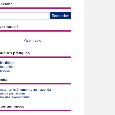
cherche
vez-nous !
Parent Solo
riques pratiques
bliothèque
tes utiles
 propos
enda
jouter un événement dans l'agenda
genda par régions
iste des événements
ites annonces