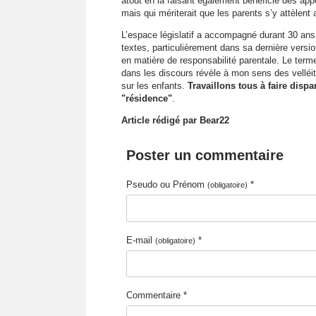
atout en la faisant également bénéficié des appo
mais qui mériterait que les parents s’y attèlent a
L’espace législatif a accompagné durant 30 ans l
textes, particulièrement dans sa dernière versi
en matière de responsabilité parentale. Le ter
dans les discours révèle à mon sens des velléit
sur les enfants.
Travaillons tous à faire dispar
"résidence"
.
Article rédigé par Bear22
Poster un commentaire
Pseudo ou Prénom
*
(obligatoire)
E-mail
*
(obligatoire)
Commentaire *