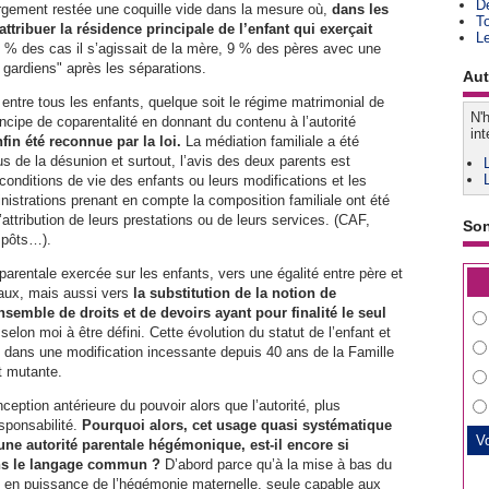
D
largement restée une coquille vide dans la mesure où,
dans les
T
 attribuer la résidence principale de l’enfant qui exerçait
L
 % des cas il s’agissait de la mère, 9 % des pères avec une
 gardiens" après les séparations.
Aut
 entre tous les enfants, quelque soit le régime matrimonial de
N'h
rincipe de coparentalité en donnant du contenu à l’autorité
int
fin été reconnue par la loi.
La médiation familiale a été
s de la désunion et surtout, l’avis des deux parents est
conditions de vie des enfants ou leurs modifications et les
istrations prenant en compte la composition familiale ont été
ttribution de leurs prestations ou de leurs services. (CAF,
So
mpôts…).
parentale exercée sur les enfants, vers une égalité entre père et
aux, mais aussi vers
la substitution de la notion de
semble de droits et de devoirs ayant pour finalité le seul
elon moi à être défini. Cette évolution du statut de l’enfant et
ns dans une modification incessante depuis 40 ans de la Famille
et mutante.
eption antérieure du pouvoir alors que l’autorité, plus
sponsabilité.
Pourquoi alors, cet usage quasi systématique
une autorité parentale hégémonique, est-il encore si
ans le langage commun ?
D’abord parce qu’à la mise à bas du
ée en puissance de l’hégémonie maternelle, seule capable aux