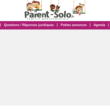
|
|
|
|
Questions / Réponses juridiques
Petites annonces
Agenda