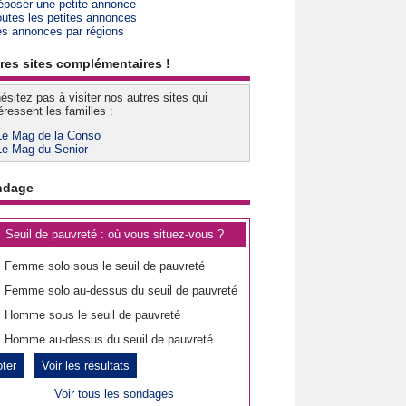
époser une petite annonce
outes les petites annonces
es annonces par régions
res sites complémentaires !
ésitez pas à visiter nos autres sites qui
éressent les familles :
Le Mag de la Conso
Le Mag du Senior
ndage
Seuil de pauvreté : où vous situez-vous ?
Femme solo sous le seuil de pauvreté
Femme solo au-dessus du seuil de pauvreté
Homme sous le seuil de pauvreté
Homme au-dessus du seuil de pauvreté
Voir les résultats
Voir tous les sondages