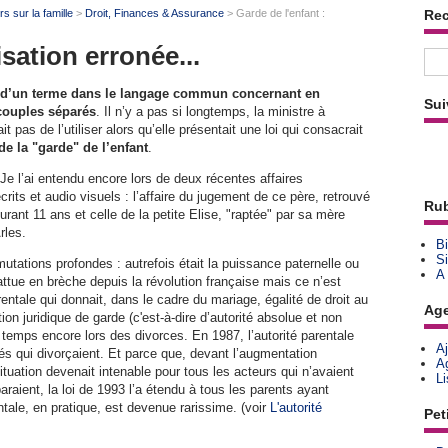
s sur la famille
>
Droit, Finances & Assurance
> Garde de l'enfant :
Re
isation erronée...
ge d’un terme dans le langage commun concernant en
Sui
 couples séparés
. Il n’y a pas si longtemps, la ministre à
 pas de l’utiliser alors qu’elle présentait une loi qui consacrait
 de la "garde" de l’enfant
.
Je l’ai entendu encore lors de deux récentes affaires
crits et audio visuels : l’affaire du jugement de ce père, retrouvé
Rub
urant 11 ans et celle de la petite Elise, "raptée" par sa mère
rles.
Bi
Si
s mutations profondes : autrefois était la puissance paternelle ou
A
battue en brèche depuis la révolution française mais ce n’est
rentale qui donnait, dans le cadre du mariage, égalité de droit au
Ag
ion juridique de garde (c'est-à-dire d’autorité absolue et non
temps encore lors des divorces. En 1987, l’autorité parentale
A
és qui divorçaient. Et parce que, devant l’augmentation
A
tuation devenait intenable pour tous les acteurs qui n’avaient
L
araient, la loi de 1993 l’a étendu à tous les parents ayant
ntale, en pratique, est devenue rarissime. (voir
L'autorité
Pet