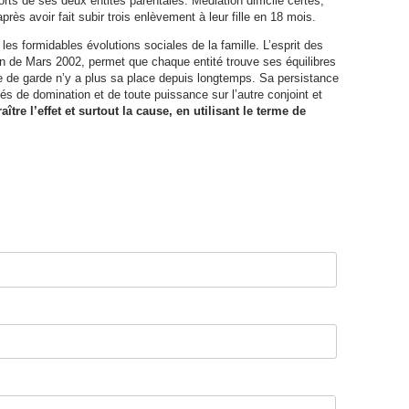
rts de ses deux entités parentales. Médiation difficile certes,
près avoir fait subir trois enlèvement à leur fille en 18 mois.
es formidables évolutions sociales de la famille. L’esprit des
on de Mars 2002, permet que chaque entité trouve ses équilibres
me de garde n’y a plus sa place depuis longtemps. Sa persistance
és de domination et de toute puissance sur l’autre conjoint et
aître l’effet et surtout la cause, en utilisant le terme de