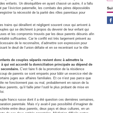
es enfants. Un déséquilibre en ayant chassé un autre, il a fallu
t par l’éviction paternelle, les combats des pères dépossédés
Sui
enregistrer la nécessité de la parité des rôles parentaux pour
es trains qui déraillent et négligent souvent ceux qui arrivent à
ouples qui se déchirent à propos du devenir de leur enfant qui
euses et les compromis trouvés par les deux parents désunis afin
talité suffisantes. Car le conflit est très largement présent au
écessaire de le reconnaître, d’admettre son expression pour
ant le deuil de l’union défaite et en se recentrant sur le rôle
enfants de couples séparés revient donc à admettre la
 à qui est accordé la domiciliation principale au dépend de
e secondaire.
C’est faire fi de la promotion de la résidence
ucoup de parents se sont emparés pour bâtir un exercice réel de
rtains juges aux affaires familiales. Et ce n’est pas parce que
èle ne fonctionnent pas ou mal, probablement en raison de la
deux parents, qu’il faille jeter l’outil le plus probant de mise en
loi.
ouple franco russe dont il a été question ces dernières semaines,
paration parentale. Mais n’y avait-il pas possibilité d’imaginer de
déchirée entre deux parents, deux pays et deux cultures, en un