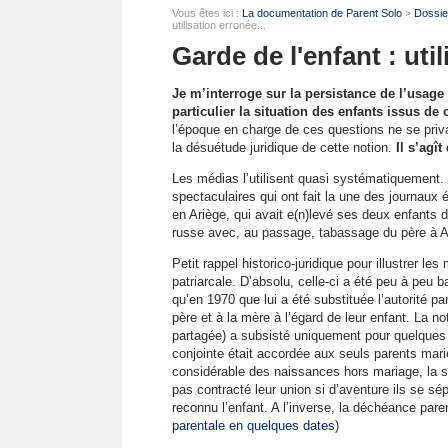
Vous êtes ici :
La documentation de Parent Solo
>
Dossier
utilisation erronée...
Garde de l'enfant : util
Je m’interroge sur la persistance de l’usa
particulier la situation des enfants issus de
l’époque en charge de ces questions ne se privait
la désuétude juridique de cette notion.
Il s’agît
Les médias l’utilisent quasi systématiquement. 
spectaculaires qui ont fait la une des journaux é
en Ariège, qui avait e(n)levé ses deux enfants d
russe avec, au passage, tabassage du père à A
Petit rappel historico-juridique pour illustrer le
patriarcale. D’absolu, celle-ci a été peu à peu 
qu’en 1970 que lui a été substituée l’autorité pa
père et à la mère à l’égard de leur enfant. La not
partagée) a subsisté uniquement pour quelques 
conjointe était accordée aux seuls parents mari
considérable des naissances hors mariage, la si
pas contracté leur union si d’aventure ils se sép
reconnu l’enfant. A l’inverse, la déchéance pare
parentale en quelques dates
)