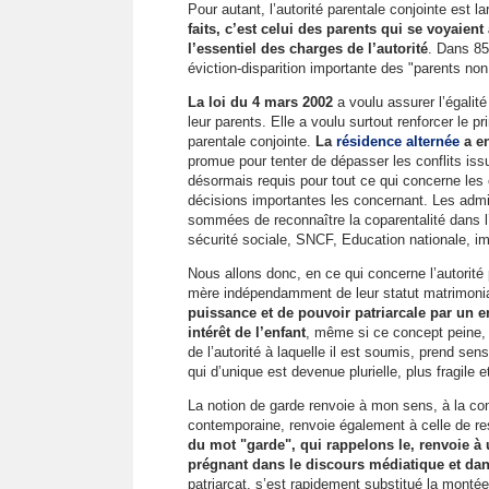
Pour autant, l’autorité parentale conjointe est 
faits, c’est celui des parents qui se voyaient
l’essentiel des charges de l’autorité
. Dans 85
éviction-disparition importante des "parents non
La loi du 4 mars 2002
a voulu assurer l’égalité
leur parents. Elle a voulu surtout renforcer le p
parentale conjointe.
La
résidence alternée
a en
promue pour tenter de dépasser les conflits issu
désormais requis pour tout ce qui concerne les 
décisions importantes les concernant. Les admin
sommées de reconnaître la coparentalité dans l’a
sécurité sociale, SNCF, Education nationale, i
Nous allons donc, en ce qui concerne l’autorité 
mère indépendamment de leur statut matrimoni
puissance et de pouvoir patriarcale par un en
intérêt de l’enfant
, même si ce concept peine, s
de l’autorité à laquelle il est soumis, prend se
qui d’unique est devenue plurielle, plus fragile 
La notion de garde renvoie à mon sens, à la conc
contemporaine, renvoie également à celle de re
du mot "garde", qui rappelons le, renvoie à 
prégnant dans le discours médiatique et d
patriarcat, s’est rapidement substitué la mont