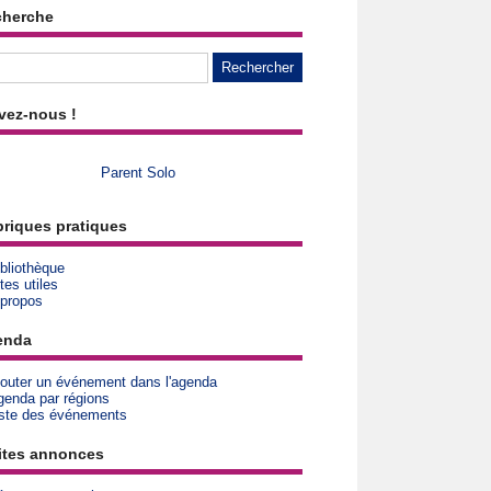
cherche
vez-nous !
Parent Solo
riques pratiques
bliothèque
tes utiles
 propos
enda
jouter un événement dans l'agenda
genda par régions
iste des événements
ites annonces