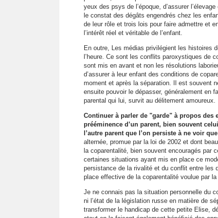
yeux des psys de l’époque, d’assurer l’élevage d
le constat des dégâts engendrés chez les enfan
de leur rôle et trois lois pour faire admettre et 
l’intérêt réel et véritable de l’enfant.
En outre, Les médias privilégient les histoires d
l’heure. Ce sont les conflits paroxystiques de c
sont mis en avant et non les résolutions labori
d’assurer à leur enfant des conditions de coparen
moment et après la séparation. Il est souvent n
ensuite pouvoir le dépasser, généralement en fais
parental qui lui, survit au délitement amoureux.
Continuer à parler de "garde" à propos des 
prééminence d’un parent, bien souvent celui
l’autre parent que l’on persiste à ne voir qu
alternée, promue par la loi de 2002 et dont bea
la coparentalité, bien souvent encouragés par ce
certaines situations ayant mis en place ce mod
persistance de la rivalité et du conflit entre les 
place effective de la coparentalité voulue par la 
Je ne connais pas la situation personnelle du c
ni l’état de la législation russe en matière de sé
transformer le handicap de cette petite Elise, 