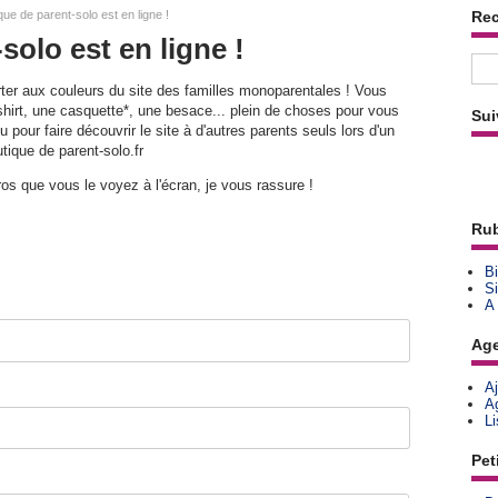
ue de parent-solo est en ligne !
Re
solo est en ligne !
orter aux couleurs du site des familles monoparentales ! Vous
e-shirt, une casquette*, une besace... plein de choses pour vous
Sui
 pour faire découvrir le site à d'autres parents seuls lors d'un
tique de parent-solo.fr
ros que vous le voyez à l'écran, je vous rassure !
Rub
Bi
Si
A
Ag
A
A
L
Pet