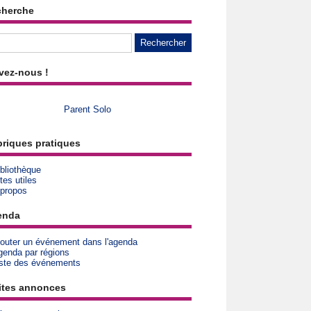
cherche
vez-nous !
Parent Solo
riques pratiques
bliothèque
tes utiles
 propos
enda
jouter un événement dans l'agenda
genda par régions
iste des événements
ites annonces