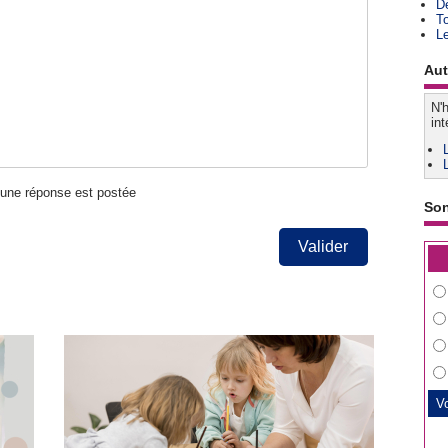
D
T
L
Aut
N'h
int
u'une réponse est postée
So
Valider