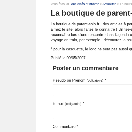
Vous êtes ici :
Actualités et brèves
>
Actualités
> La boutiq
La boutique de parent-
La boutique de parent-solo.fr : des articles à p
aimez le site, alors faites le connaître ! Un te
reconnaître lors d'une rencontre dans l'agenda ou
voyage en train, par exemple : découvrez la bou
* pour la casquette, le logo ne sera pas aussi g
Publié le 09/05/2007
Poster un commentaire
Pseudo ou Prénom
*
(obligatoire)
E-mail
*
(obligatoire)
Commentaire *