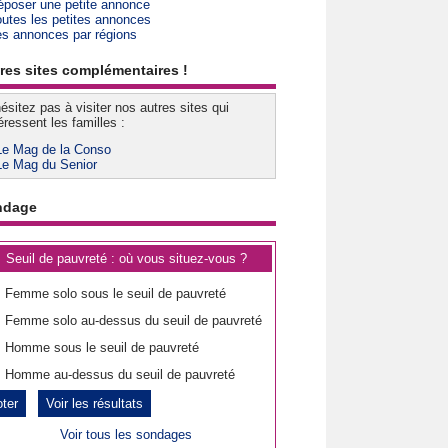
époser une petite annonce
outes les petites annonces
es annonces par régions
res sites complémentaires !
ésitez pas à visiter nos autres sites qui
éressent les familles :
Le Mag de la Conso
Le Mag du Senior
ndage
Seuil de pauvreté : où vous situez-vous ?
Femme solo sous le seuil de pauvreté
Femme solo au-dessus du seuil de pauvreté
Homme sous le seuil de pauvreté
Homme au-dessus du seuil de pauvreté
Voir les résultats
Voir tous les sondages