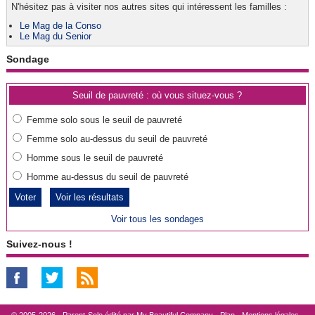
N'hésitez pas à visiter nos autres sites qui intéressent les familles :
Le Mag de la Conso
Le Mag du Senior
Sondage
Seuil de pauvreté : où vous situez-vous ?
Femme solo sous le seuil de pauvreté
Femme solo au-dessus du seuil de pauvreté
Homme sous le seuil de pauvreté
Homme au-dessus du seuil de pauvreté
Voir les résultats
Voir tous les sondages
Suivez-nous !
© 2005-2026 - Parent-Solo édité par
My Beautiful Company
-
Plan
-
Mentions légales
-