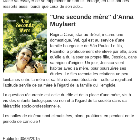
Marie va essayer de se rapprocher de son fils enragé, en utilisant des
ressorts aussi lourds que ceux de son ado...
"Une seconde mère" d'Anna
Muylaert
Régina Casé, star au Brésil, incarne une
domestique, Val, qui est au service d'une
famille bourgeoise de São Paulo. Le fils,
Fabinho, a pratiquement été élevé par elle, alors
qu'elle a du laisser sa propre fille, Jessica, dans
sa région d'origine. Un jour, Jessica vient
habiter avec sa mère, pour poursuivre ses
études. Le film raconte les relations un peu
lointaines entre la mère et sa fille devenue étudiante ; celle-ci regrettant
l'attitude servile de sa mère à l'égard de la famille qui l'emploie.
La question récurrente est celle du rôle et de la place d'une mère, vis à
vis des enfants biologiques ou non et à l'égard de la société dans sa
hiérarchie socio-professionnelle.
Les salles de cinéma sont climatisées, alors, profitions en pendant cette
période de canicule !
Publié le 30/06/2015