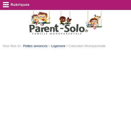
Vous êtes ici :
Petites annonces
>
Logement
> Colocation Monoparentale