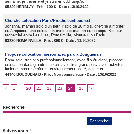
semaine, je travaille et je suis en cdd jusqu’à...
95220 HERBLAY - Prix : 600 € - Date : 13/10/2022
Cherche colocation Paris/Proche banlieue Est
Johanna, maman solo d’un petit Pablo de 16 mois, cherche à monter
ou à rejoindre une colocation avec une maman ou un papa. Secteur
recherché entre Les Lilas, Romainville, Montreuil ou Paris.
93230 ROMAINVILLE - Prix : 800 € - Date : 13/10/2022
Propose colocation maison avec parc à Bouguenais
Papa solo, très pris professionnellement, avec fils étudiant, propose
colocation dans grande maison, avec très grand parc, avec activités
ludiques parents/enfants, environnement boisé, calme et...
44340 BOUGUENAIS - Prix : Non communiqué - Date : 13/10/2022
...
<
1
20
21
22
23
24
25
>
Recherche
Suivez-nous !