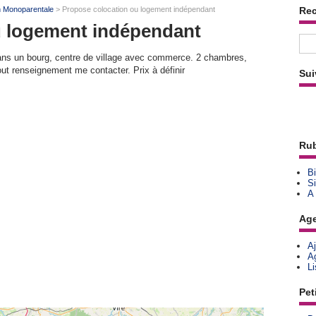
n Monoparentale
> Propose colocation ou logement indépendant
Re
u logement indépendant
ans un bourg, centre de village avec commerce. 2 chambres,
tout renseignement me contacter. Prix à définir
Sui
Rub
Bi
Si
A
Ag
A
A
L
Pet