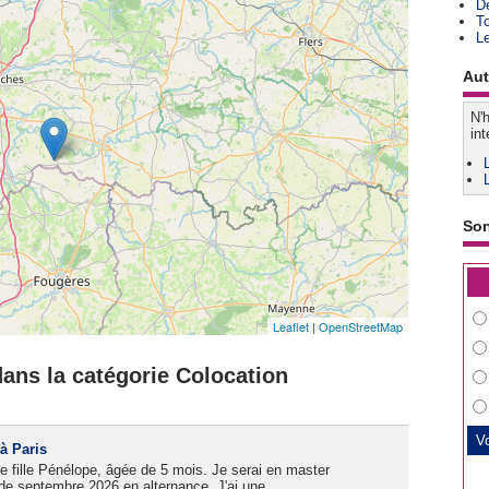
D
T
L
Aut
N'h
int
So
Leaflet
|
OpenStreetMap
ans la catégorie Colocation
à Paris
te fille Pénélope, âgée de 5 mois. Je serai en master
de septembre 2026 en alternance. J'ai une...