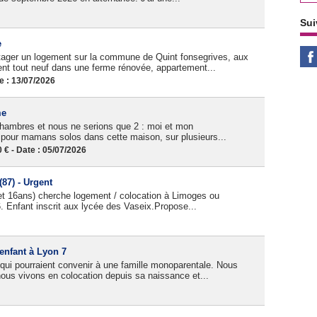
Sui
e
ager un logement sur la commune de Quint fonsegrives, aux
ent tout neuf dans une ferme rénovée, appartement...
e : 13/07/2026
me
 chambres et nous ne serions que 2 : moi et mon
 pour mamans solos dans cette maison, sur plusieurs...
 - Date : 05/07/2026
87) - Urgent
 16ans) cherche logement / colocation à Limoges ou
. Enfant inscrit aux lycée des Vaseix.Propose...
enfant à Lyon 7
 qui pourraient convenir à une famille monoparentale. Nous
us vivons en colocation depuis sa naissance et...