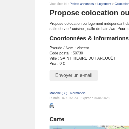
Vous êtes ici :
Petites annonces
>
Logement
>
Colocatio
Propose colocation o
Propose colocation ou logement indépendant d
salle de vie / cuisine , salle de bain /wc. Pour 
Coordonnées & Informations
Pseudo / Nom : vincent
Code postal : 50730
Ville : SAINT HILAIRE DU HARCOUËT
Prix : 0 €
Envoyer un e-mail
Manche (50)
-
Normandie
Publiée : 07/01/2023 - Expirée : 07/04/2023
Carte