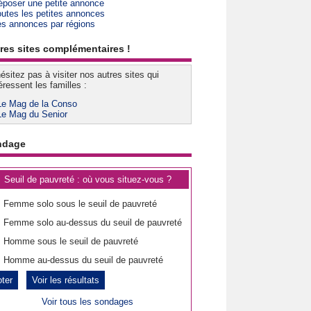
époser une petite annonce
outes les petites annonces
es annonces par régions
res sites complémentaires !
ésitez pas à visiter nos autres sites qui
éressent les familles :
Le Mag de la Conso
Le Mag du Senior
ndage
Seuil de pauvreté : où vous situez-vous ?
Femme solo sous le seuil de pauvreté
Femme solo au-dessus du seuil de pauvreté
Homme sous le seuil de pauvreté
Homme au-dessus du seuil de pauvreté
Voir les résultats
Voir tous les sondages