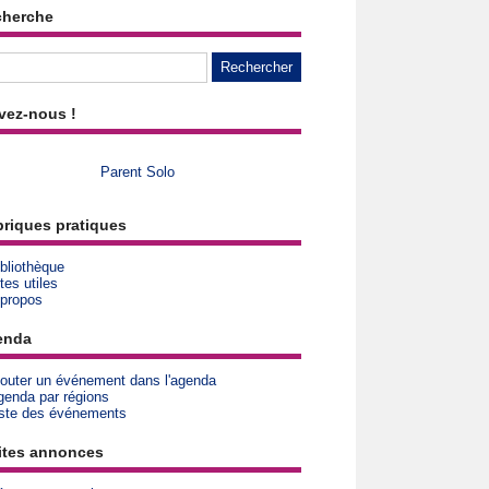
cherche
vez-nous !
Parent Solo
riques pratiques
bliothèque
tes utiles
 propos
enda
jouter un événement dans l'agenda
genda par régions
iste des événements
ites annonces