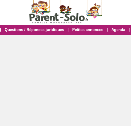
|
|
|
|
Questions / Réponses juridiques
Petites annonces
Agenda