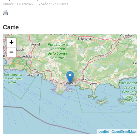
Publiée : 17/12/2022 - Expirée : 17/03/2023
Carte
+
−
Leaflet
|
OpenStreetMap