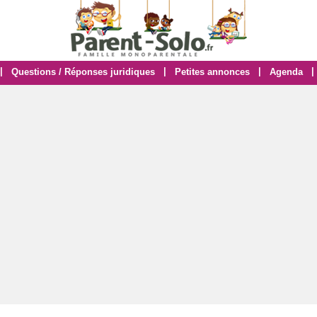
|
|
|
|
Questions / Réponses juridiques
Petites annonces
Agenda