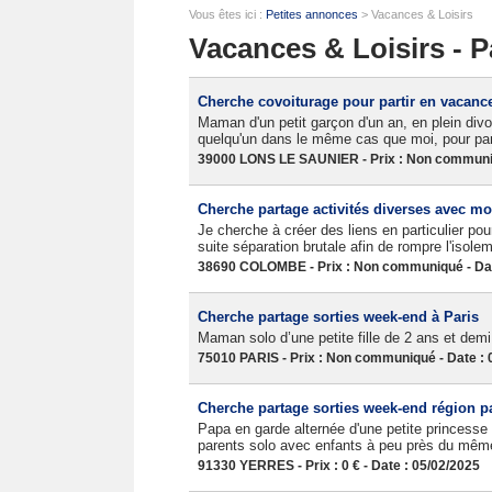
Vous êtes ici :
Petites annonces
> Vacances & Loisirs
Vacances & Loisirs - P
Cherche covoiturage pour partir en vacanc
Maman d'un petit garçon d'un an, en plein divo
quelqu'un dans le même cas que moi, pour pa
39000 LONS LE SAUNIER - Prix : Non communiq
Cherche partage activités diverses avec mon
Je cherche à créer des liens en particulier po
suite séparation brutale afin de rompre l'isole
38690 COLOMBE - Prix : Non communiqué - Dat
Cherche partage sorties week-end à Paris
Maman solo d’une petite fille de 2 ans et demi
75010 PARIS - Prix : Non communiqué - Date : 
Cherche partage sorties week-end région p
Papa en garde alternée d'une petite princesse 
parents solo avec enfants à peu près du même
91330 YERRES - Prix : 0 € - Date : 05/02/2025