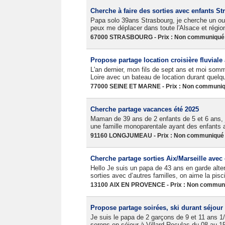
Cherche à faire des sorties avec enfants S
Papa solo 39ans Strasbourg, je cherche un ou d
peux me déplacer dans toute l'Alsace et région
67000 STRASBOURG - Prix : Non communiqué -
Propose partage location croisière fluviale 
L'an dernier, mon fils de sept ans et moi somme
Loire avec un bateau de location durant quelqu
77000 SEINE ET MARNE - Prix : Non communiqu
Cherche partage vacances été 2025
Maman de 39 ans de 2 enfants de 5 et 6 ans,
une famille monoparentale ayant des enfants a
91160 LONGJUMEAU - Prix : Non communiqué -
Cherche partage sorties Aix/Marseille avec
Hello Je suis un papa de 43 ans en garde alte
sorties avec d’autres familles, on aime la pisc
13100 AIX EN PROVENCE - Prix : Non communiq
Propose partage soirées, ski durant séjour 
Je suis le papa de 2 garçons de 9 et 11 ans 1/
serons en séjour à Villard Reculas du 08 au 15