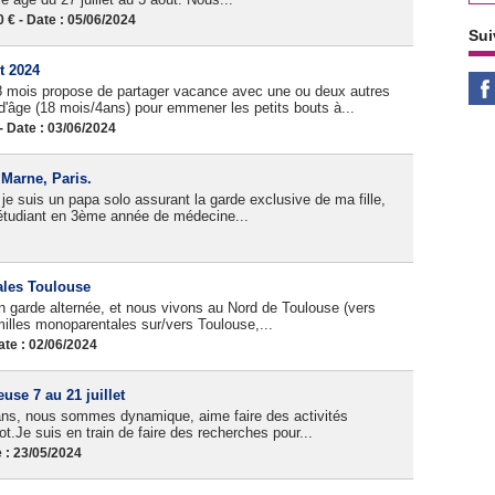
 - Date : 05/06/2024
Sui
t 2024
8 mois propose de partager vacance avec une ou deux autres
âge (18 mois/4ans) pour emmener les petits bouts à...
Date : 03/06/2024
 Marne, Paris.
e suis un papa solo assurant la garde exclusive de ma fille,
 étudiant en 3ème année de médecine...
ales Toulouse
en garde alternée, et nous vivons au Nord de Toulouse (vers
milles monoparentales sur/vers Toulouse,...
te : 02/06/2024
se 7 au 21 juillet
 ans, nous sommes dynamique, aime faire des activités
ot.Je suis en train de faire des recherches pour...
 : 23/05/2024