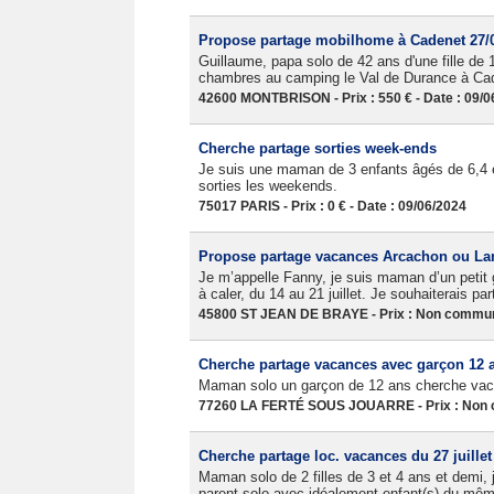
Propose partage mobilhome à Cadenet 27/0
Guillaume, papa solo de 42 ans d'une fille de 
chambres au camping le Val de Durance à Caden
42600 MONTBRISON - Prix : 550 € - Date : 09/0
Cherche partage sorties week-ends
Je suis une maman de 3 enfants âgés de 6,4 
sorties les weekends.
75017 PARIS - Prix : 0 € - Date : 09/06/2024
Propose partage vacances Arcachon ou Land
Je m’appelle Fanny, je suis maman d’un petit
à caler, du 14 au 21 juillet. Je souhaiterais pa
45800 ST JEAN DE BRAYE - Prix : Non communi
Cherche partage vacances avec garçon 12 a
Maman solo un garçon de 12 ans cherche vaca
77260 LA FERTÉ SOUS JOUARRE - Prix : Non c
Cherche partage loc. vacances du 27 juillet
Maman solo de 2 filles de 3 et 4 ans et demi,
parent solo avec idéalement enfant(s) du même