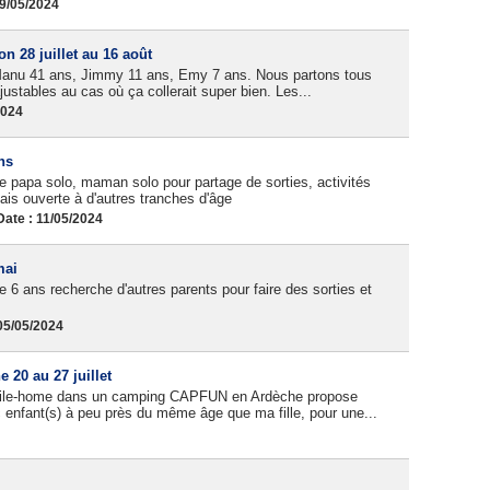
19/05/2024
 28 juillet au 16 août
Manu 41 ans, Jimmy 11 ans, Emy 7 ans. Nous partons tous
ajustables au cas où ça collerait super bien. Les...
2024
ns
 papa solo, maman solo pour partage de sorties, activités
ais ouverte à d'autres tranches d'âge
ate : 11/05/2024
mai
e 6 ans recherche d'autres parents pour faire des sorties et
05/05/2024
20 au 27 juillet
obile-home dans un camping CAPFUN en Ardèche propose
nfant(s) à peu près du même âge que ma fille, pour une...