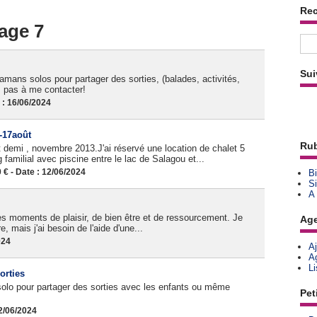
Re
age 7
Sui
amans solos pour partager des sorties, (balades, activités,
ez pas à me contacter!
: 16/06/2024
-17août
Rub
 demi , novembre 2013.J'ai réservé une location de chalet 5
amilial avec piscine entre le lac de Salagou et...
 - Date : 12/06/2024
Bi
Si
A
des moments de plaisir, de bien être et de ressourcement. Je
Ag
, mais j'ai besoin de l'aide d'une...
024
A
A
L
orties
lo pour partager des sorties avec les enfants ou même
Pet
2/06/2024