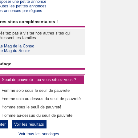
époser une petite annonce
outes les petites annonces
es annonces par régions
res sites complémentaires !
ésitez pas à visiter nos autres sites qui
éressent les familles :
Le Mag de la Conso
Le Mag du Senior
ndage
Seuil de pauvreté : où vous situez-vous ?
Femme solo sous le seuil de pauvreté
Femme solo au-dessus du seuil de pauvreté
Homme sous le seuil de pauvreté
Homme au-dessus du seuil de pauvreté
Voir les résultats
Voir tous les sondages