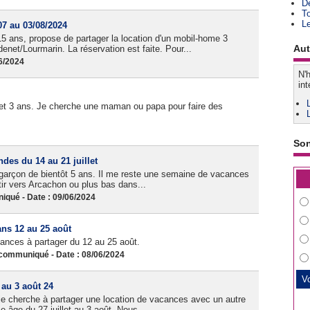
D
T
L
7 au 03/08/2024
15 ans, propose de partager la location d'un mobil-home 3
Aut
et/Lourmarin. La réservation est faite. Pour...
6/2024
N'h
int
et 3 ans. Je cherche une maman ou papa pour faire des
So
es du 14 au 21 juillet
 garçon de bientôt 5 ans. Il me reste une semaine de vacances
rtir vers Arcachon ou plus bas dans...
qué - Date : 09/06/2024
ns 12 au 25 août
nces à partager du 12 au 25 août.
ommuniqué - Date : 08/06/2024
 au 3 août 24
 je cherche à partager une location de vacances avec un autre
 âge du 27 juillet au 3 août. Nous...