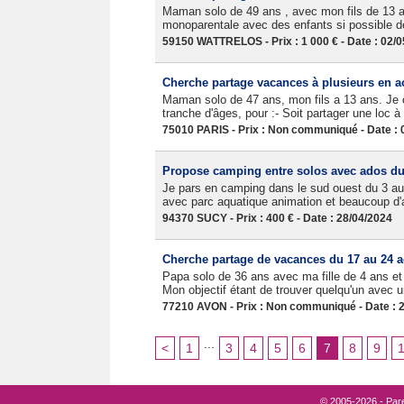
Maman solo de 49 ans , avec mon fils de 13 an
monoparentale avec des enfants si possible d
59150 WATTRELOS - Prix : 1 000 € - Date : 02/
Cherche partage vacances à plusieurs en a
Maman solo de 47 ans, mon fils a 13 ans. Je
tranche d'âges, pour :- Soit partager une loc à
75010 PARIS - Prix : Non communiqué - Date : 
Propose camping entre solos avec ados du
Je pars en camping dans le sud ouest du 3 a
avec parc aquatique animation et beaucoup d'a
94370 SUCY - Prix : 400 € - Date : 28/04/2024
Cherche partage de vacances du 17 au 24 a
Papa solo de 36 ans avec ma fille de 4 ans e
Mon objectif étant de trouver quelqu'un avec
77210 AVON - Prix : Non communiqué - Date : 
...
<
1
3
4
5
6
7
8
9
© 2005-2026 - Pare