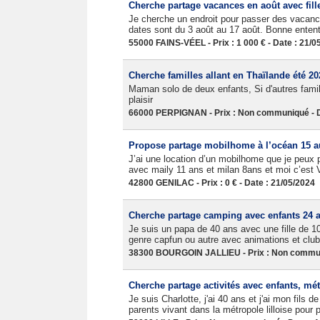
Cherche partage vacances en août avec fill
Je cherche un endroit pour passer des vacance
dates sont du 3 août au 17 août. Bonne entente
55000 FAINS-VÉEL - Prix : 1 000 € - Date : 21/0
Cherche familles allant en Thaïlande été 20
Maman solo de deux enfants, Si d'autres famil
plaisir
66000 PERPIGNAN - Prix : Non communiqué - D
Propose partage mobilhome à l’océan 15 au
J’ai une location d’un mobilhome que je peux p
avec maily 11 ans et milan 8ans et moi c’est
42800 GENILAC - Prix : 0 € - Date : 21/05/2024
Cherche partage camping avec enfants 24 a
Je suis un papa de 40 ans avec une fille de 
genre capfun ou autre avec animations et club 
38300 BOURGOIN JALLIEU - Prix : Non communi
Cherche partage activités avec enfants, mét
Je suis Charlotte, j'ai 40 ans et j'ai mon fils
parents vivant dans la métropole lilloise pour p