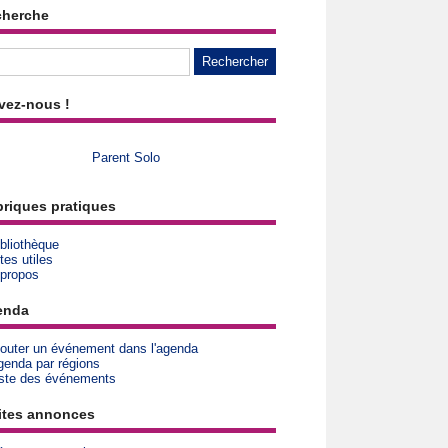
cherche
vez-nous !
Parent Solo
riques pratiques
bliothèque
tes utiles
 propos
enda
jouter un événement dans l'agenda
genda par régions
iste des événements
ites annonces