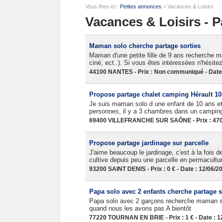
Vous êtes ici :
Petites annonces
> Vacances & Loisirs
Vacances & Loisirs - P
Maman solo cherche partage sorties
Maman d'une petite fille de 9 ans recherche m
ciné, ect..). Si vous êtes intéressées n'hésit
44100 NANTES - Prix : Non communiqué - Date 
Propose partage chalet camping Hérault 10
Je suis maman solo d une enfant de 10 ans et
personnes, il y a 3 chambres dans un camping f
69400 VILLEFRANCHE SUR SAÔNE - Prix : 470 €
Propose partage jardinage sur parcelle
J'aime beaucoup le jardinage, c'est à la fois 
cultive depuis peu une parcelle en permaculture
93200 SAINT DENIS - Prix : 0 € - Date : 12/06/2
Papa solo avec 2 enfants cherche partage s
Papa solo avec 2 garçons recherche maman so
quand nous les avons pas A bientôt
77220 TOURNAN EN BRIE - Prix : 1 € - Date : 1