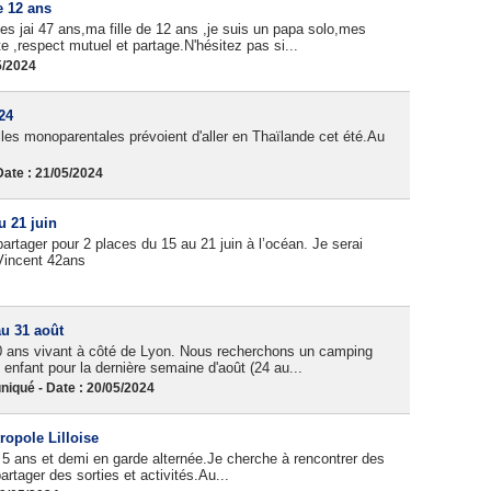
e 12 ans
s jai 47 ans,ma fille de 12 ans ,je suis un papa solo,mes
 ,respect mutuel et partage.N'hésitez pas si...
5/2024
24
les monoparentales prévoient d'aller en Thaïlande cet été.Au
ate : 21/05/2024
 21 juin
artager pour 2 places du 15 au 21 juin à l’océan. Je serai
 Vincent 42ans
u 31 août
10 ans vivant à côté de Lyon. Nous recherchons un camping
enfant pour la dernière semaine d'août (24 au...
qué - Date : 20/05/2024
ropole Lilloise
 de 5 ans et demi en garde alternée.Je cherche à rencontrer des
artager des sorties et activités.Au...