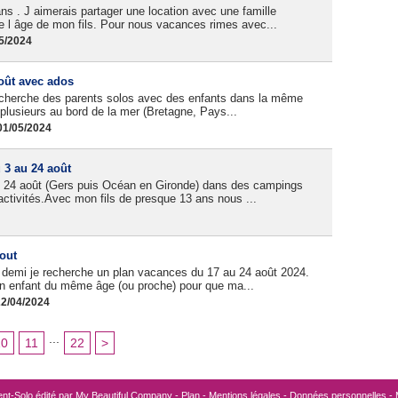
s . J aimerais partager une location avec une famille
e l âge de mon fils. Pour nous vacances rimes avec...
05/2024
oût avec ados
 cherche des parents solos avec des enfants dans la même
 plusieurs au bord de la mer (Bretagne, Pays...
01/05/2024
 3 au 24 août
u 24 août (Gers puis Océan en Gironde) dans des campings
ctivités.Avec mon fils de presque 13 ans nous ...
out
t demi je recherche un plan vacances du 17 au 24 août 2024.
 un enfant du même âge (ou proche) pour que ma...
22/04/2024
...
10
11
22
>
nt-Solo édité par
My Beautiful Company
-
Plan
-
Mentions légales
-
Données personnelles
-