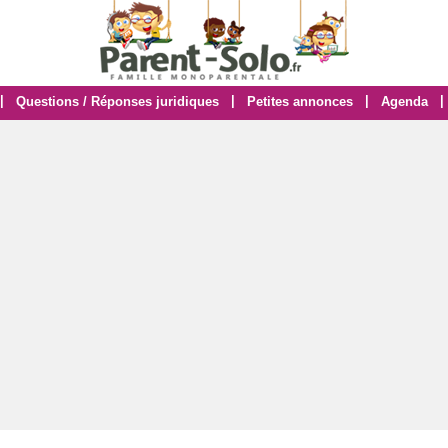
|
|
|
|
Questions / Réponses juridiques
Petites annonces
Agenda