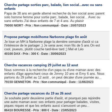
Cherche partage sorties parc, balade, lien social...avec ou sans
enfants
Papa de 38 ans en garde alterné recherche du lien social avec parent
solo homme femme pour sortie parc, balade, lien social... Avec ou
sans enfants.J'ai deux enfants de 7 et 4 ans. Au plaisir
79000 NIORT - Prix : Non communiqué - Date : 20/07/2023
Propose partage mobilhome Narbonne plage fin août
Je loue un MH à Narbonne plage la dernière semaine d'août si ca
t'intéresse de le partager ;) Je serai avec mon fils de 5 ans.On est
cool, joueurs, plutôt couche tard-lève tard ;) Mel et Léo
40100 DAX - Prix : 300 € - Date : 30/06/2023
Cherche vacances camping 29 juillet au 12 aout
Nous sommes à la recherche d'un papa ou d'une maman avec des
enfants d'âge approchant ceux de Jimmy 10 ans et Emy 6 ans. Nous
partons du 29 juillet au 12 août , on peut décaler d'une journée au...
79150 GENNETON - Prix : Non communiqué - Date : 11/06/2023
Cherche partage vacances du 19 au 26 aout
Je souhaite partir deuxième partie d'août, et pourquoi pas rejoindre
une autre maman avec ses enfants pour partager balades, visites,
piques niques et que les enfants aussi s'amusent un peu...
86410 BOURESSE - Prix : 800 € - Date : 23/05/2023